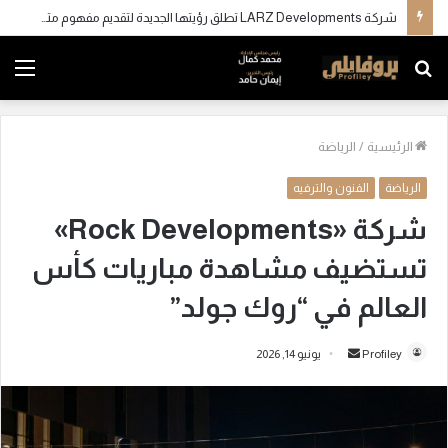
شركة LARZ Developments تطلق رؤيتها الجديدة لتقديم مفهوم متكامل للتطوير العقاري في مصر
بحث
الق
عن
الرئيسية
/
الرياضة
الرياضة
الفنون والترفيه
شركة «Rock Developments»
تستضيف مشاهدة مباريات كأس
العالم في “روك جولد”
Profiley
أ
يونيو 14, 2026
ر
س
ل