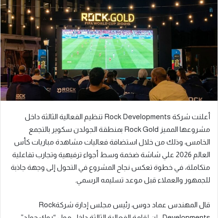
ب
ر
ي
د
ا
إ
ل
ك
ت
ر
أعلنت شركة Rock Developments تنظيم الفعالية الثالثة داخل
و
مشروعها المميز Rock Gold بمنطقة الجولدن سكوير بالتجمع
ن
الخامس، وذلك من خلال استضافة فعاليات مشاهدة مباريات كأس
ي
ا
العالم 2026 علي شاشة ضخمة وسط أجواء ترفيهية وتجارب تفاعلية
متكاملة، في خطوة تعكس نجاح المشروع في التحول إلى وجهة جاذبة
للجمهور والعملاء قبل موعد تسليمه الرسمي.
قال المهندس عماد دوس، رئيس مجلس إدارة شركةRock
Developments ، إن إقامة الفعالية الثالثة داخل مول “روك جولد”