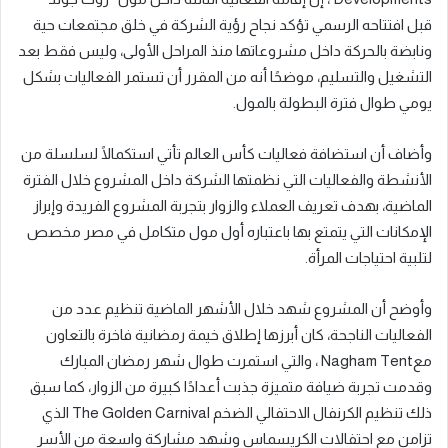
قبل افتتاحه الرسمي تؤكد نجاح رؤية الشركة في خلق مجتمعات حية
ونابضة بالحركة داخل مشروعاتها منذ المراحل الأولى، وليس فقط بعد
التشغيل والتسليم، موضحًا أنه من المقرر أن تستمر الفعاليات بشكل
يومي طوال فترة البطولة بالمول.
وأضاف أن استضافة فعاليات كأس العالم تأتي استكمالًا لسلسلة من
الأنشطة والفعاليات التي نظمتها الشركة داخل المشروع خلال الفترة
الماضية، بهدف تعريف العملاء والزوار بتجربة المشروع الفريدة وإبراز
الإمكانات التي يتمتع بها باعتباره أول مول متكامل في مصر مخصص
لتلبية احتياجات المرأة.
وأوضح أن المشروع شهد خلال الأشهر الماضية تنظيم عدد من
الفعاليات الناجحة، كان أبرزها إطلاق خيمة رمضانية فاخرة بالتعاون
معNagham Tent ، والتي استمرت طوال شهر رمضان المبارك
وقدمت تجربة ضيافة متميزة جذبت أعدادًا كبيرة من الزوار، كما سبق
ذلك تنظيم الكرنفال الاحتفالي الضخم The Golden Carnival الذي
تزامن مع احتفالات الكريسماس وشهد مشاركة واسعة من الأسر