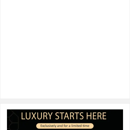
ب
ت
ك
ت
T
و
ر
د
ق
o
ك
إ
ر
k
ن
ا
م