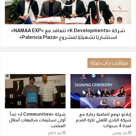
شركة «K Developments» تتعاقد مع «NAMAA EXP»
استشاريًا تشغيليًا لمشروع «Palencia Plaza»
مقالات ذات صلة
إيلانو توقع اتفاقية رعاية مع
شركة «J Communities» تبدأ
شركة النادي الأهلي لكرة القدم
أولى تسليمات شاليهات أبطال
لمدة 4 سنوات
المنتخب
منذ يومين
منذ 6 أيام