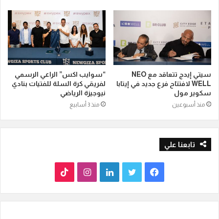
سيتي إيدج تتعاقد مع NEO
“سوايب اكس” الراعي الرسمي
WELL لافتتاح فرع جديد في إيتابا
لفريقي كرة السلة للفتيات بنادي
سكوير مول
نيوجيزة الرياضي
منذ أسبوعين
منذ 3 أسابيع
تابعنا علي
ف
ت
ل
ا
T
ي
و
ي
ن
i
س
ي
ن
س
k