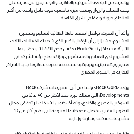
وبالقرب من الجامعة الأمريكية بالقاهرة، وهو ما يعزز من قدرته على
جذب العملاء والزوار ويمنحه ميزة تنافسية قوية داخل واحدة من أكثر
المناطق حيوية ونموًا في شرق القاهرة.
وأكد أن الشركة تواصل استعداداتها النهائية لتسليم وتشغيل
المشروع، مشيرًا إلى أن الإقبال الكبير الذي شهدته الفعاليات الثلاث
التي أقيمت داخل Rock Gold يعكس حجم الثقة التي يحظى بها
المشروع لدى العملاء والمستثمرين، ويؤكد نجاح رؤية الشركة في
تقديم وجهة تجارية وترفيهية متخصصة تضيف مفهومًا جديدًا للمراكز
التجارية في السوق المصري.
ويُعد «Rock Gold» واحدًا من أبرز مشروعات شركة Rock
Developments، التي تمتلك خبرة تمتد لأكثر من 40 عامًا في
السوقين المصري والكندي، وتُصنّف ضمن الشركات الرائدة في مجال
التطوير العقاري، بفضل محفظتها المتنوعة التي تضم أكثر من 10
مشروعات سكنية وتجارية وإدارية.
وتشمل مشروعات الشركة بشرق وغرب القاهرة: «Rock Gold»