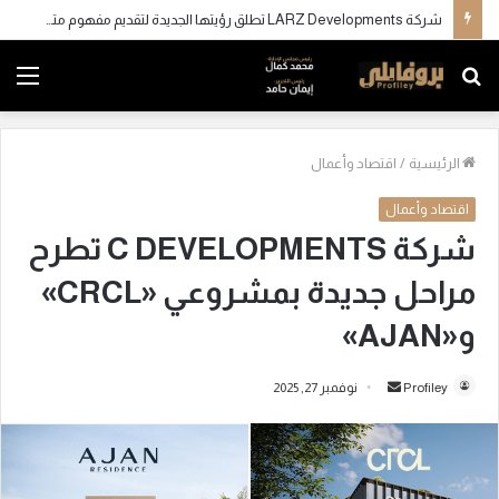
شركة LARZ Developments تطلق رؤيتها الجديدة لتقديم مفهوم متكامل للتطوير العقاري في مصر
بحث
الق
عن
الرئيسية
/
اقتصاد وأعمال
اقتصاد وأعمال
شركة C DEVELOPMENTS تطرح
مراحل جديدة بمشروعي «CRCL»
و«AJAN»
Profiley
أ
نوفمبر 27, 2025
ر
س
ل
ب