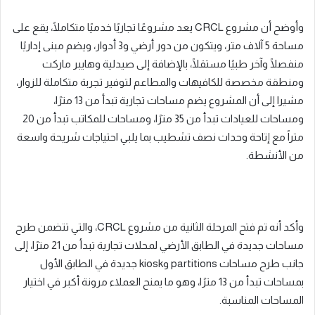
وأوضح أن مشروع CRCL يعد مشروعًا تجاريًا خدميًا متكاملًا، يقع على
مساحة 5 آلاف متر، ويتكون من دور أرضي و3 أدوار، ويضم مبنى إداريًا
منفصلًا وآخر طبيًا مستقلًا، بالإضافة إلى صيدلية وهايبر ماركت
ومنطقة مخصصة للكافيهات والمطاعم لتوفير تجربة متكاملة للزوار،
مشيرا إلى أن المشروع يضم مساحات تجارية تبدأ من 13 مترًا،
ومساحات للعيادات تبدأ من 35 مترًا، ومساحات للمكاتب تبدأ من 20
متراً مع إتاحة وحدات نصف تشطيب بما يلبي احتياجات شريحة واسعة
من الأنشطة.
وأكد أنه تم فتح المرحلة الثانية من مشروع CRCL، والتي تتضمن طرح
مساحات جديدة في الطابق الأرضي لمحلات تجارية تبدأ من 21 مترًا، إلى
جانب طرح مساحات partitions وkiosk جديدة في الطابق الأول
بمساحات تبدأ من 13 مترًا، وهو ما يمنح العملاء مرونة أكبر في اختيار
المساحات المناسبة.