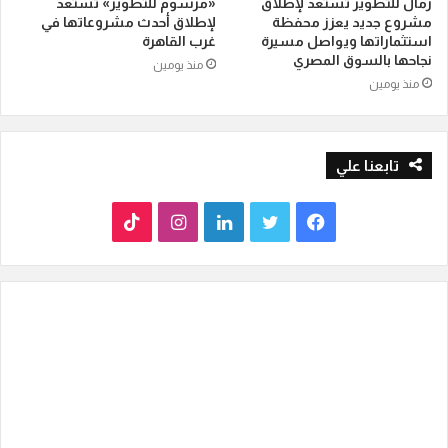
رمال للتطوير تستعد لإطلاق
«مرسوم للتطوير» تستعد
مشروع جديد يعزز محفظة
لإطلاق أحدث مشروعاتها في
استثماراتها ويواصل مسيرة
غرب القاهرة
نجاحها بالسوق المصري
منذ يومين
منذ يومين
تابعنا علي
ف
ت
ل
ا
T
ي
و
ي
ن
i
س
ي
ن
س
k
ب
ت
ك
ت
T
و
ر
د
ق
o
ك
إ
ر
k