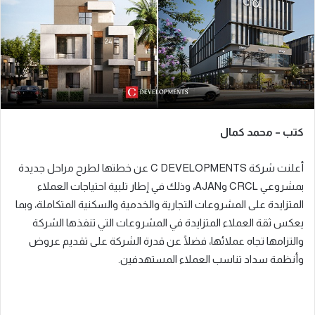
ر
ي
د
ا
إ
ل
ك
كتب – محمد كمال
ت
ر
و
أعلنت شركة C DEVELOPMENTS عن خطتها لطرح مراحل جديدة
ن
بمشروعي CRCL وAJAN، وذلك في إطار تلبية احتياجات العملاء
ي
المتزايدة على المشروعات التجارية والخدمية والسكنية المتكاملة، وبما
ا
يعكس ثقة العملاء المتزايدة في المشروعات التي تنفذها الشركة
والتزامها تجاه عملائها، فضلًا عن قدرة الشركة على تقديم عروض
وأنظمة سداد تناسب العملاء المستهدفين.