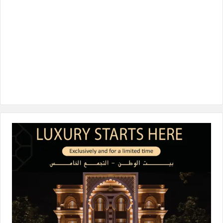
ن
ا
م