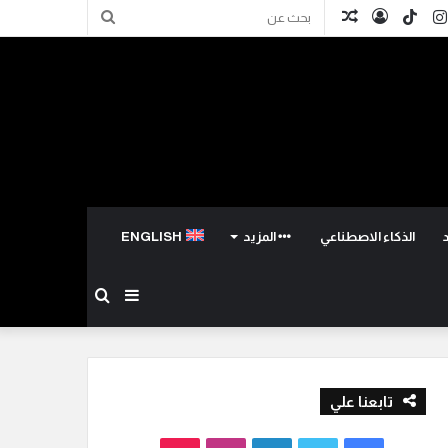
كدإن
انستقرام
TikTok
تسجيل
مقال
بحث
الدخول
عشوائي
عن
الذكاء الاصطناعي
المزيد
ENGLISH
إضافة
بحث
عمود
عن
تابعنا علي
جانبي