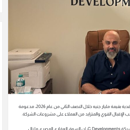
تستهدف شركة C Developments تحقيق مبيعات تعاقدية بقيمة مليار جنيه خلال النصف الثاني من عام 2026، مدعومة
 الإقبال القوي والمتزايد من العملاء على مشروعات الشركة.
من جانبه قال الأستاذ خالد فؤاد، رئيس القطاع التجاري بشركة C Developments، إن السوق العقاري المصري ما زال