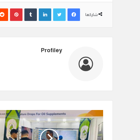
فيسبوك
تويتر
لينكدإن
‏Tumblr
بينتيريست
شاركها
Profiley