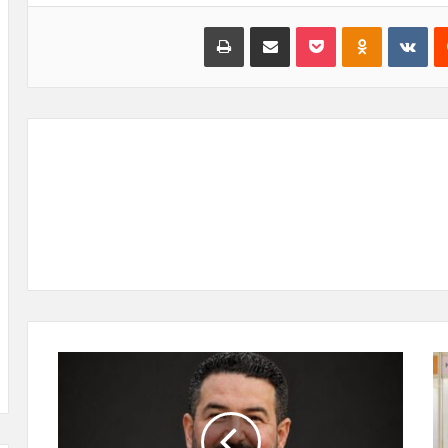
‏Reddit
‏VKontakte
Odnoklassniki
بوكيت
مشاركة عبر البريد
طباعة