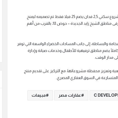
كما تمتلك الشركة مشروع AJAN Residence، وهو مشروع سكني 2,5 فدان يضم 25 فيلا فقط تم تصميمه ليمنح
السكان أعلى درجات الخصوصية والراحة، في واحدة من أرقى مناطق الشيخ زايد الجديدة – حوض 18، بالقرب من أهم
خامة والبساطة، إلى جانب المساحات الخضراء الواسعة التي توفر
تكاملًا يضم مناطق ترفيهية للأطفال وخدمات صيانة وإدارة
 مدار الوقت.
ة وتعزيز محفظة مشروعاتها، مع التركيز على تقديم منتج
المتسارعة في السوق العقاري المصري.
عقارات مصر
مبيعات