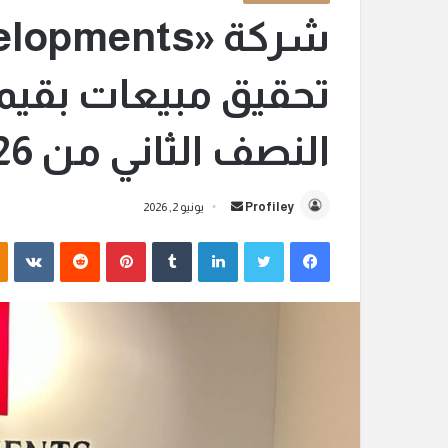
تحقيق مبيعات بقيمة
النصف الثاني من 2026
Profiley
أ
يونيو 2, 2026
ر
فيسبوك
تويتر
لينكدإن
‏Tumblr
بينتيريست
‏Reddit
‏VKontakte
س
ل
ب
ر
ي
د
ا
إ
ل