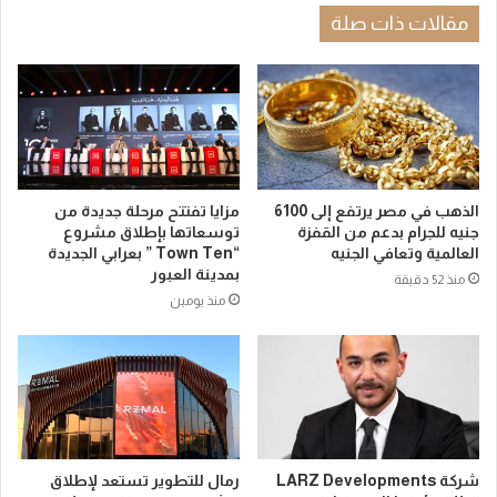
مقالات ذات صلة
الذهب في مصر يرتفع إلى 6100
مزايا تفتتح مرحلة جديدة من
جنيه للجرام بدعم من القفزة
توسعاتها بإطلاق مشروع
العالمية وتعافي الجنيه
“Town Ten ” بعرابي الجديدة
بمدينة العبور
منذ 52 دقيقة
منذ يومين
شركة LARZ Developments
رمال للتطوير تستعد لإطلاق