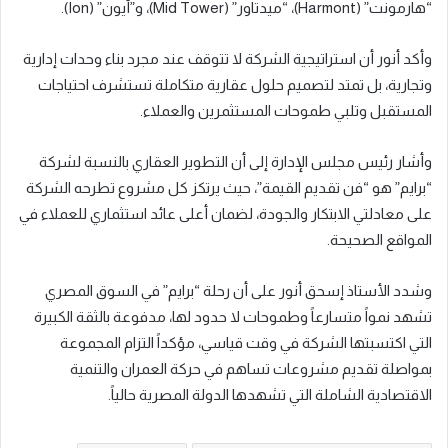
“هارمونت” (Harmont)، “ميدتاور” (Mid Tower)، و”أيون” (Ion).
وأكد أنور أن استراتيجية الشركة لا تتوقف عند مجرد بناء وحدات إدارية
وتجارية، بل تمتد لتصميم حلول عقارية متكاملة تستشرف احتياجات
المستقبل وتلبي طموحات المستثمرين والعملاء.
وأشار رئيس مجلس الإدارة إلى أن التطوير العقاري بالنسبة لشركة
“برايم” هو “فن تقديم القيمة”، حيث يرتكز كل مشروع تطرحه الشركة
على معادلتي الابتكار والجودة، لضمان أعلى عائد استثماري للعملاء في
المواقع الصحيحة.
وشدد الأستاذ إسحق أنور على أن رحلة “برايم” في السوق المصري
تشهد نمواً متسارعاً وطموحات لا حدود لها، مدفوعة بالثقة الكبيرة
التي اكتسبتها الشركة في وقت قياسي، مؤكداً التزام المجموعة
بمواصلة تقديم مشروعات تساهم في حركة العمران والتنمية
الاقتصادية الشاملة التي تشهدها الدولة المصرية حالياً.