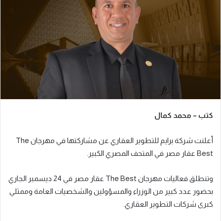
ر
ي
د
ا
إ
ل
ك
ت
ر
كتب – محمد كمال
و
ن
أعلنت شركة برايم للتطوير العقاري عن مشاركتها في مهرجان The
ي
ا
Best عقار مصر في المتحف المصري الكبير.
وتنطلق فعاليات مهرجان The Best عقار مصر في 24 ديسمبر الجاري
بحضور عدد كبير من الوزراء والمسؤولين والشخصيات العامة وممثلي
كبرى شركات التطوير العقاري.