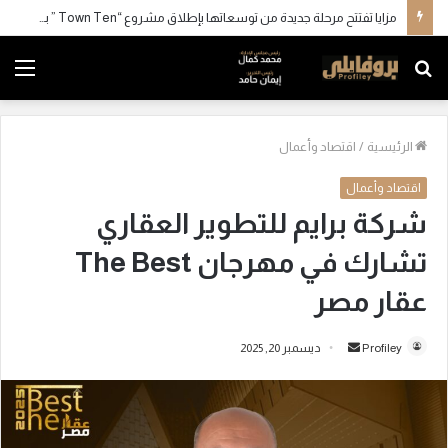
مزايا تفتتح مرحلة جديدة من توسعاتها بإطلاق مشروع “Town Ten ” بعرابي الجديدة بمدينة العبور
بحث
الق
عن
الرئيسية
/
اقتصاد وأعمال
اقتصاد وأعمال
شركة برايم للتطوير العقاري
تشارك في مهرجان The Best
عقار مصر
Profiley
أ
ديسمبر 20, 2025
ر
س
ل
ب