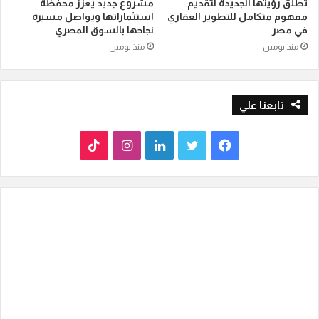
تطلق رؤيتها الجديدة لتقديم
مشروع جديد يعزز محفظة
مفهوم متكامل للتطوير العقاري
استثماراتها ويواصل مسيرة
في مصر
نجاحها بالسوق المصري
منذ يومين
منذ يومين
تابعنا علي
ف
ت
ل
ا
T
ي
و
ي
ن
i
س
ي
ن
س
k
ب
ت
ك
ت
T
و
ر
د
ق
o
ك
إ
ر
k
ن
ا