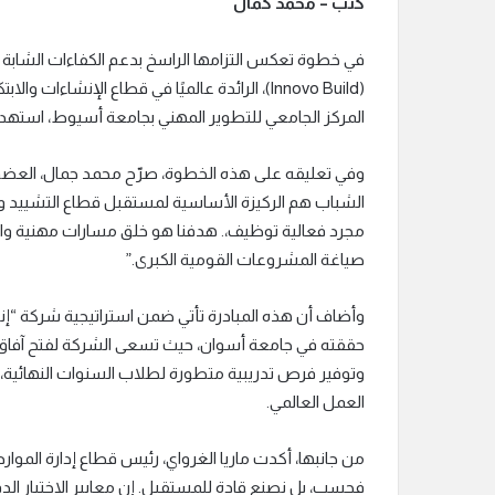
كتب – محمد كمال
في خطوة تعكس التزامها الراسخ بدعم الكفاءات الشابة وت
المركز الجامعي للتطوير المهني بجامعة أسيوط، استهد
وفي تعليقه على هذه الخطوة، صرّح محمد جمال، العضو ا
الشباب هم الركيزة الأساسية لمستقبل قطاع التشييد وا
مجرد فعالية توظيف،. هدفنا هو خلق مسارات مهنية واضح
صياغة المشروعات القومية الكبرى.”
وأضاف أن هذه المبادرة تأتي ضمن استراتيجية شركة “إ
وتوفير فرص تدريبية متطورة لطلاب السنوات النهائية،
العمل العالمي.
من جانبها، أكدت ماريا الغرواي، رئيس قطاع إدارة المو
فحسب، بل نصنع قادة للمستقبل. إن معايير الاختيار الد