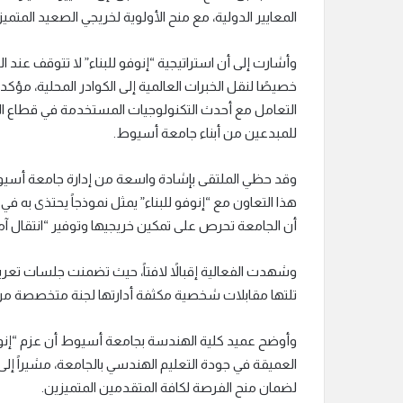
المعايير الدولية، مع منح الأولوية لخريجي الصعيد المتميز
وأشارت إلى أن استراتيجية “إنوفو للبناء” لا تتوقف ع
خصيصًا لنقل الخبرات العالمية إلى الكوادر المحلية، 
التعامل مع أحدث التكنولوجيات المستخدمة في قطاع التش
للمبدعين من أبناء جامعة أسيوط.
وقد حظي الملتقى بإشادة واسعة من إدارة جامعة أسيوط؛
هذا التعاون مع “إنوفو للبناء” يمثل نموذجاً يحتذى به ف
أن الجامعة تحرص على تمكين خريجيها وتوفير “انتقال آمن
وشهدت الفعالية إقبالاً لافتاً، حيث تضمنت جلسات تعري
تلتها مقابلات شخصية مكثفة أدارتها لجنة متخصصة من ا
وأوضح عميد كلية الهندسة بجامعة أسيوط أن عزم “إنوف
العميقة في جودة التعليم الهندسي بالجامعة، مشيراً إلى
لضمان منح الفرصة لكافة المتقدمين المتميزين.