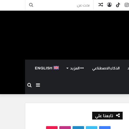
كدإن
انستقرام
TikTok
تسجيل
مقال
بحث
الدخول
عشوائي
عن
الذكاء الاصطناعي
المزيد
ENGLISH
إضافة
بحث
عمود
عن
تابعنا علي
جانبي