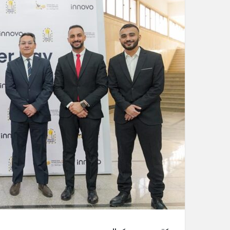
د
ا
إ
ل
ك
ت
ر
و
ن
ي
ا