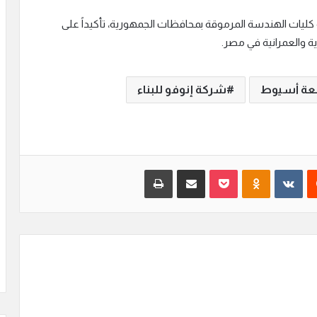
 كليات الهندسة المرموقة بمحافظات الجمهورية، تأكيداً على
 والعمرانية في مصر.
عة أسيوط
شركة إنوفو للبناء
‏Reddit
‏VKontakte
Odnoklassniki
بوكيت
مشاركة عبر البريد
طباعة