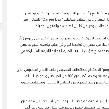
ماشيًا مع رؤية مصر التنموية، أعلنت شركة “إنوفو للبناء”
(Innovo Build)، الرائدة عالميًا في قطاع الإنشاءات والابتكار العمراني، عن تنظيم فعاليات “Career Day” بالتعاون مع
ف طلاب وخريجي كليتي الهندسة والفنون الجميلة.
لمنتدب لشركة “إنوفو للبناء” في مصر: “نؤمن في (إنوفو) بأن
لبناء في مصر. إن تواجدنا اليوم في رحاب جامعة أسيوط ليس
ة تمنح هؤلاء الشباب الخبرة العملية اللازمة للمشاركة في
نوفو” للاهتمام بمحافظات الصعيد، وعقب النجاح الملموس الذي
حققته في جامعة أسوان، حيث تسعى الشركة لفتح آفاق مهنية واعدة لأكثر من 300 من الخريجين والكوادر الشابة،
 بما يضمن سد الفجوة بين التعليم الأكاديمي ومتطلبات سوق
ارد البشرية لمنطقة مصر بالشركة: “نحن لا نبحث عن موظفين
قيقة التي نطبقها تضمن توفير بيئة عمل احترافية وفق أعلى