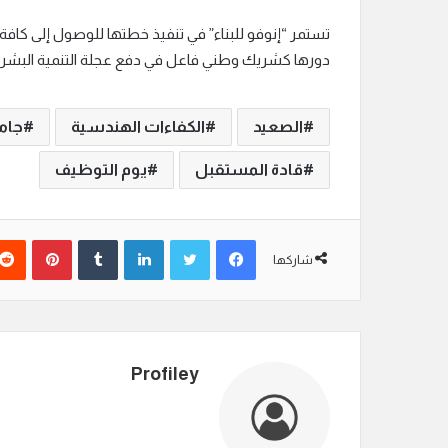
تستمر “إنوفو للبناء” في تنفيذ خطتها للوصول إلى كافة
دورها كشريك وطني فاعل في دفع عجلة التنمية البشرية
الصعيد
الكفاءات الهندسية
جام
قادة المستقبل
يوم التوظيف
فيسبوك
تويتر
لينكدإن
‏Tumblr
بينتيريست
شاركها
Profiley