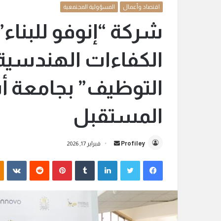
اقتصاد وأعمال
المسؤولية المجتمعية
شركة “إنوفو للبناء
الكفاءات الهندسية 
التوظيف” بجامعة أ
المستقبل
Profiley
أ
فبراير 17, 2026
ر
فيسبوك
تويتر
لينكدإن
‏Tumblr
بينتيريست
‏Reddit
‏VKontakte
س
ل
ب
ر
ي