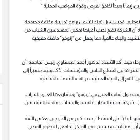
ين، إيماناً بمبدأ تكافؤ الفرص وقوة المواهب المحلية.”
ند التوظيف فحسب، بل تمتد لتشمل برامج تدريبية مكثفة مصممة
مؤكدة أن الشركة تضع نصب أعينها تمكين المهندسين الشباب من
ييد والبناء عالمياً، مما يجعل من “إنوفو” حاضنة حقيقية
 حيث أكد الأستاذ الدكتور أحمد المنشاوي، رئيس الجامعة، أن
ي الشراكة بين القطاع الخاص والمؤسسات الأكاديمية، مشيراً إلى
” لهم إلى الحياة العملية عبر هذه المنصات التفاعلية.
فية حول ثقافة العمل في “إنوفو” ومشاريعها العابرة للقارات،
لشركة لتقييم المهارات الفنية والسمات القيادية للمتقدمين.
و للبناء” على استقطاب عدد كبير من الخريجين يعكس الثقة
 أن المقابلات ستستمر بمقر المركز الجامعي للتطوير المهني