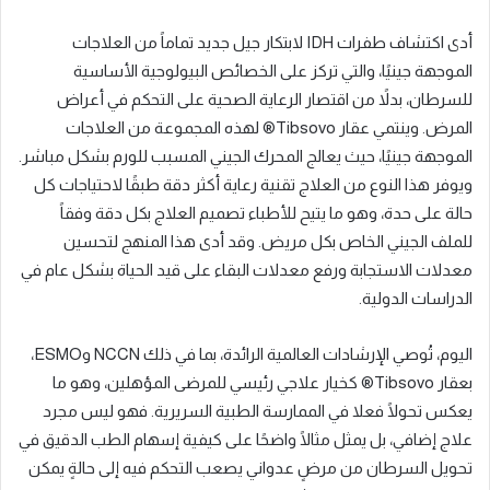
أدى اكتشاف طفرات IDH لابتكار جيل جديد تماماً من العلاجات
الموجهة جينيًا، والتي تركز على الخصائص البيولوجية الأساسية
للسرطان، بدلاً من اقتصار الرعاية الصحية على التحكم في أعراض
المرض. وينتمي عقار Tibsovo® لهذه المجموعة من العلاجات
الموجهة جينيًا، حيث يعالج المحرك الجيني المسبب للورم بشكل مباشر.
ويوفر هذا النوع من العلاج تقنية رعاية أكثر دقة طبقًا لاحتياجات كل
حالة على حدة، وهو ما يتيح للأطباء تصميم العلاج بكل دقة وفقاً
للملف الجيني الخاص بكل مريض. وقد أدى هذا المنهج لتحسين
معدلات الاستجابة ورفع معدلات البقاء على قيد الحياة بشكل عام في
الدراسات الدولية.
اليوم، تُوصي الإرشادات العالمية الرائدة، بما في ذلك NCCN وESMO،
بعقار Tibsovo® كخيار علاجي رئيسي للمرضى المؤهلين، وهو ما
يعكس تحولًا فعلا في الممارسة الطبية السريرية. فهو ليس مجرد
علاج إضافي، بل يمثل مثالًا واضحًا على كيفية إسهام الطب الدقيق في
تحويل السرطان من مرضٍ عدواني يصعب التحكم فيه إلى حالةٍ يمكن