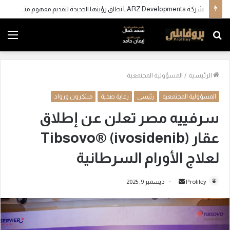
شركة LARZ Developments تطلق رؤيتها الجديدة لتقديم مفهوم متكامل للتطوير العقاري في مصر
بحث
الق
عن
الرئيسية
/
المسؤولية المجتمعية
المسؤولية المجتمعية
رئيسي
رعاية صحية
مبتكرون ورواد
سرفييه مصر تعلن عن إطلاق
عقار Tibsovo® (ivosidenib)
لعلاج الأورام السرطانية
Profiley
أ
ديسمبر 9, 2025
ر
س
ل