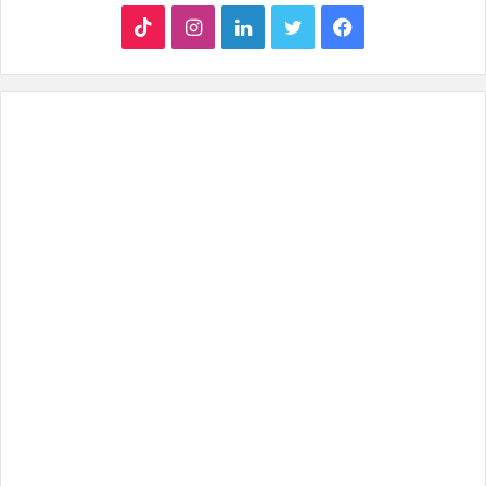
ف
ت
ل
ا
T
ي
و
ي
ن
i
س
ي
ن
س
k
ب
ت
ك
ت
T
و
ر
د
ق
o
ك
إ
ر
k
ن
ا
م