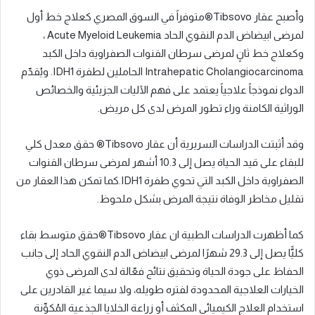
وأصبح عقار Tibsovo®متوفراً في السوق المصري كعلاج خط أول
لمرضى ابيضاض الدم النقوي الحاد Acute Myeloid Leukemia ،
وكعلاج خط ثانٍ لمرضى سرطان القنوات الصفراوية داخل الكبد
Intrahepatic Cholangiocarcinoma الحاملين لطفرة IDH1. ويُقدّم
الدواء نموذجاً علاجياً يعتمد على فهم الآليات الجزيئية والخصائص
الوراثية الكامنة وراء تطور المرض لدى كل مريض.
وقد أثبتت الدراسات السريرية أن عقار Tibsovo® حقق معدل كلي
للبقاء على قيد الحياة يصل إلى 10.3 أشهر لمرضى سرطان القنوات
الصفراوية داخل الكبد التي تحوي طفرة IDH1.كما تمكن هذا العقار من
تقليل مخاطر الوفاة نتيجة المرض بشكل ملحوظ.
كما أظهرت الدراسات الطبية ان عقار Tibsovo®حقق متوسط بقاء
كليًّا يصل إلى 29.3 شهرًا لمرضى ابيضاض الدم النقوي الحاد إلى جانب
الحفاظ على جودة الحياة وتحقيق نتائج فعّالة لدى المرضى ذوي
الخيارات العلاجية المحدودة لفتره طويله، ولا سيما غير القادرين على
استخدام العلاج الكيميائي المكثف أو زراعة الخلايا الجذعية المُكوِّنة