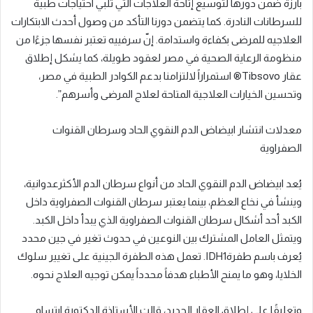
بارزة ضمن دورها لتوسيع إتاحة العلاجات التي تُلبي احتياجات طبية
للسرطانات النادرة. كما يتضمن دورنا التأكد من وصول أحدث الابتكارات
العلاجيه للمرضى بكفاءة واستدامة. إنّ سرفييه تعتبر نفسها جزءًا من
منظومة الرعاية الصحية في مصر لعقود طويلة، كما يشكل إطلاق
عقار Tibsovo® استمراراً لالتزامنا بدعم الكوادر الطبية في مصر،
وتحسين الخيارات العلاجية المتاحة لعلاج المرضى وأسرهم”.
معدلات انتشار ابيضاض الدم النقوي الحاد وسرطان القنوات
الصفراوية
يُعد ابيضاض الدم النقوي الحاد من أنواع سرطان الدم الأكثرعدوانية،
وينشأ في نخاع العظم، بينما يعتبر سرطان القنوات الصفراوية داخل
الكبد أحد أشكال سرطان القنوات الصفراوية الذي يبدأ داخل الكبد.
ويتمثل العامل المشترك بين النوعين في حدوث تغير في جين محدد
يُعرف باسم طفرةIDH1. تعمل هذه الطفرة الجينية على تغيير سلوك
الخلايا، وهو ما يمنح الأطباء هدفاً محدداً يمكن توجيه العلاج نحوه.
وتعليقًا على إطلاق العقار الجديد، قالت الأستاذة الدكتورة ابتسام