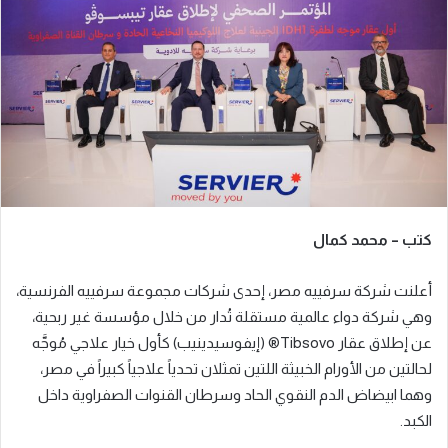
ب
ر
ي
د
ا
إ
ل
ك
ت
ر
كتب – محمد كمال
و
ن
أعلنت شركة سرفييه مصر، إحدى شركات مجموعة سرفييه الفرنسية،
ي
ا
وهي شركة دواء عالمية مستقلة تُدار من خلال مؤسسة غير ربحية،
عن إطلاق عقار Tibsovo® (إيفوسيدينيب) كأول خيار علاجي مُوجَّه
لحالتين من الأورام الخبيثة اللتين تمثلان تحدياً علاجياً كبيراً في مصر،
وهما ابيضاض الدم النقوي الحاد وسرطان القنوات الصفراوية داخل
الكبد.