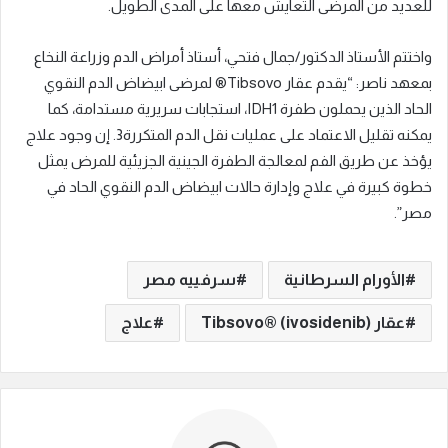
للعديد من المرضى التعايش معها على المدى الطويل.
واختتم الأستاذ الدكتور/جمال فتحي، أستاذ أمراض الدم وزراعة النخاع
بمعهد ناصر: “يقدم عقار Tibsovo® لمرضى ابيضاض الدم النقوي
الحاد الذين يحملون طفرة IDH1، استجابات سريرية مستدامة، كما
يمكنه تقليل الاعتماد على عمليات نقل الدم المتكررة3. إن وجود علاج
يؤخذ عن طريق الفم لمعالجة الطفرة الجينية الجزيئية للمرض يمثل
خطوة كبيرة في علاج وإدارة حالات ابيضاض الدم النقوي الحاد في
مصر”.
الأورام السرطانية
سرفييه مصر
عقار Tibsovo® (ivosidenib)
علاج