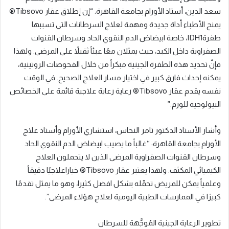
سعد الدين، أستاذ الأورام بجامعة القاهرة: “إن إطلاق عقار Tibsovo®
يمنح الأطباء أداة جديدة ومهمة لعلاج السرطانات التي تسببها
طفرةIDH1، خاصة ابيضاض الدم النقوي الحاد وسرطان القنوات
الصفراوية داخل الكبد، حيث يمثلان معًا عبئاً ثقيلاً على المرضى. ولهذا
فإنّ تحديد هذه الطفرة الجينية مبكراً من خلال الفحوصات الروتينية،
يمكنه إحداث فارق كبير في اختيار مسار العلاج الصحيح. في الوقت
نفسه يقدم عقار Tibsovo® رعاية رعاية علاجية قائمة على الخصائص
البيولوجية للورم.”
وأشار الأستاذ الدكتور تامر النحاس، استشاري الأورام وأستاذ علاج
الأورام بجامعة القاهرة: “غالباً ما يصيب ابيضاض الدم النقوي الحاد
وسرطان القنوات الصفراوية المرضى الذين لا يتحملون العلاج
الكيميائي المكثف. ولهذا يعتبر عقار Tibsovo® خياراعلاجيًا دقيقاً
وعلمياً يمكن للمريض تحمّله بشكل افضل كثيرا، وهو ما يمثل تقدمًا
كبيرًا في الممارسات الطبية اليومية لعلاج هؤلاء المرضى”.
تطوير الرعاية الجينية المُوجَّهة للسرطان