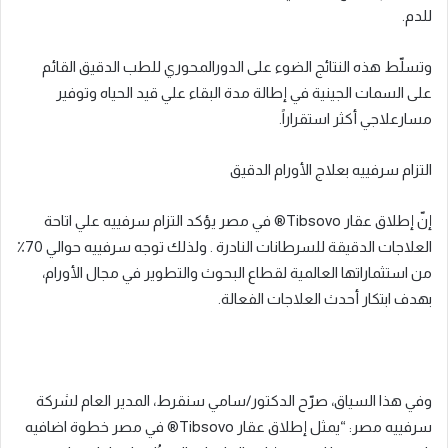
للدم.
وتسلّط هذه النتائج الضوء على الدورالمحوري للطب الدقيق القائم
على السمات الجينية في إطالة مدة البقاء علي قيد الحياه وتوفير
مسارعلاجي أكثر استقراراً.
التزام سرفييه بعلاج الأورام الدقيق
إنّ إطلاق عقار Tibsovo® في مصر يؤكد التزام سرفييه علي اتاحة
العلاجات الدقيقة للسرطانات النادرة . ولذلك توجه سرفييه حوالي 70٪
من استثماراتها العالمية لقطاع البحوث والتطوير في مجال الأورام،
بهدف ابتكار أحدث العلاجات الفعالة.
وفي هذا السياق، صرّح الدكتور/سامي سنقرط، المدير العام لشركة
سرفييه مصر: “يمثل إطلاق عقار Tibsovo® في مصر خطوة اضافيه