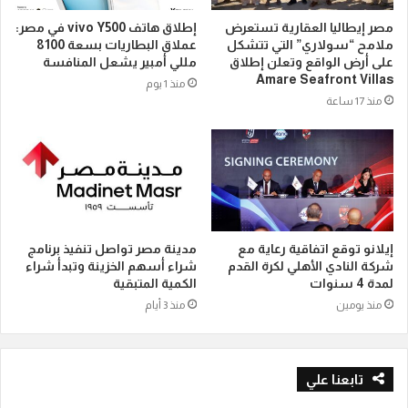
مصر إيطاليا العقارية تستعرض
إطلاق هاتف vivo Y500 في مصر:
ملامح “سولاري” التي تتشكل
عملاق البطاريات بسعة 8100
على أرض الواقع وتعلن إطلاق
مللي أمبير يشعل المنافسة
Amare Seafront Villas
منذ 1 يوم
منذ 17 ساعة
إيلانو توقع اتفاقية رعاية مع
مدينة مصر تواصل تنفيذ برنامج
شركة النادي الأهلي لكرة القدم
شراء أسهم الخزينة وتبدأ شراء
لمدة 4 سنوات
الكمية المتبقية
منذ يومين
منذ 3 أيام
تابعنا علي