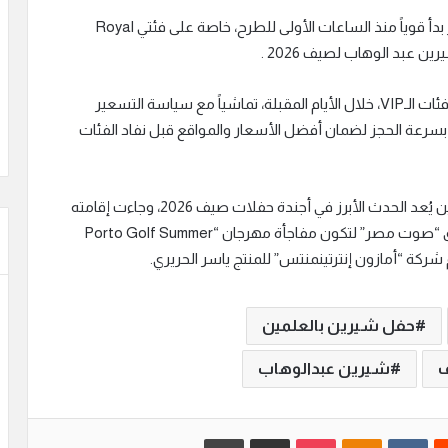
وأكدت مصادر من الجهة المنظمة أن الإقبال على الحجز بدأ قوياً منذ الساعات الأولى للطرح، خاصة على فئتي Royal
وتوقعت المصادر تضاعف قيمة التذاكر مرة أخرى خاصة فئات الـVIP، خلال الأيام المقبلة، تماشياً مع سياسة التسعير
سرعة الحجز لضمان أفضل الأسعار والمواقع قبل نفاد الفئات
يُذكر أن حفل شيرين عبد الوهاب في بورتو جولف العلمين يُعد الحدث الأبرز في أجندة حفلات صيف 2026، وجاءت إقامته
استجابة مباشرة وسريعة تلبية لرغبة الملايين من عشاق “صوت مصر” لتكون مفاجأة مهرجان “Porto Golf Summer
حفل شيرين بالعلمين
ف
شيرين عبدالوهاب
‏Reddit
‏VKontakte
Odnoklassniki
بوكيت
مشاركة عبر البريد
طباعة