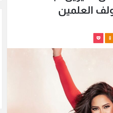
ولف العلمين
Odnoklassniki
بوكيت