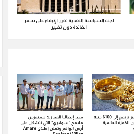
لجنة السياسة النقدية تقرر الإبقاء على سعر
الفائدة دون تغيير
الذهب في مصر يرتفع إلى 6100 جنيه
مصر إيطاليا العقارية تستعرض
ن القفزة العالمية
ملامح “سولاري” التي تتشكل على
أرض الواقع وتعلن إطلاق Amare
Seafront Villas