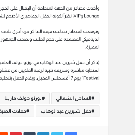
Lounge وVIP، نظراً لكونه الحفل الجماهيري الأضخم لشيرين عبد الوهاب لصيف 2026 .
الديناميكي المعتمدة على حجم الطلب ونصحت الجمهور ب
المميزة.
Festival” يوم 7 أغسطس المقبل. ويقام الحفل بتنظيم شركة “أمازون إنترتينمنتس” للمنتج ياسر الحريري.
الساحل الشمالي
بورتو جولف مارينا
حفل شيرين عبدالوهاب
حفلات الصي
فيسبوك
تويتر
لينكدإن
‏Tumblr
بينتيريست