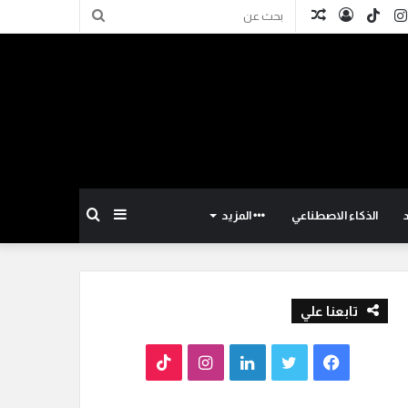
كدإن
انستقرام
TikTok
تسجيل
مقال
بحث
الدخول
عشوائي
عن
إضافة
بحث
الذكاء الاصطناعي
المزيد
عمود
عن
تابعنا علي
جانبي
ف
ت
ل
ا
T
ي
و
ي
ن
i