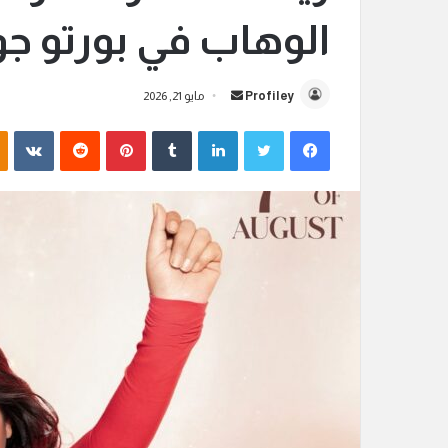
الوهاب في بورتو ج
Profiley
أ
مايو 21, 2026
ر
فيسبوك
تويتر
لينكدإن
‏Tumblr
بينتيريست
‏Reddit
‏VKontakte
س
ل
ب
ر
ي
د
ا
إ
ل
ك
ت
ر
و