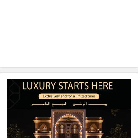
ن
ا
م