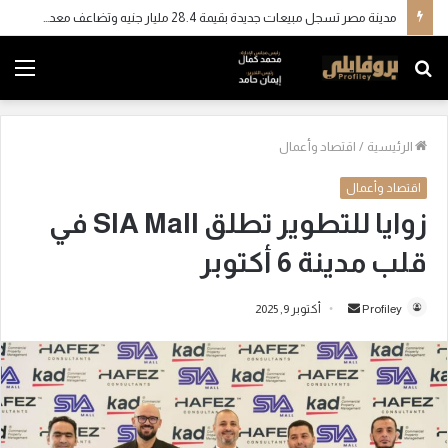
مدينة مصر تسجل مبيعات جديدة بقيمة 28.4 مليار جنيه وتضاعف معدلات التسليم خلال النصف الأول من 2026
بحث
الق
عن
الرئيسية
/
اقتصاد وأعمال
اقتصاد وأعمال
زوايا للتطوير تطلق SIA Mall في
قلب مدينة 6 أكتوبر
Profiley
أ
أكتوبر 9, 2025
ر
س
ل
ب
ر