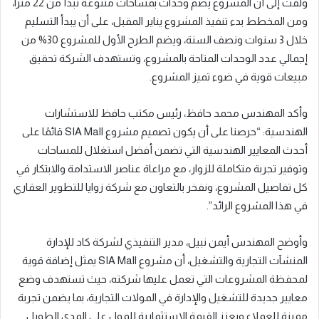
ولفت إلى أن المشروع يضم وحدات بمساحات متنوعة تبدأ من 22 مترا،
ومن المخطط بدء تنفيذ المشروع يناير المقبل، على أن يبدأ التسليم
خلال 3 سنوات ونصف السنة، ويضم الطرح الأول للمشروع 30% من
إجمالي عدد الوحدات المتاحة بالمشروع، وتستهدف الشركة تحقيق
مبيعات قوية في ضوء تميز المشروع.
وأكد المهندس محمد حافظ، رئيس مكتب حافظ للاستشارات
الهندسية: “حرصنا على أن يكون تصميم مشروع SIA Mall قائمًا على
أحدث المعايير الهندسية التي تضمن أفضل استغلال للمساحات
وتوفير تجربة متكاملة للزوار، مع مراعاة عناصر الاستدامة والابتكار في
كل تفاصيل المشروع، ونفخر بالتعاون مع شركة زوايا للتطوير العقاري
في هذا المشروع الرائد”.
وأوضح المهندس أيمن نبيل، مدير التنفيذي لشركة كاد للإدارة
المنشآت التجارية والتشغيل، أن مشروع SIA Mall يمثل إضافة قوية
لمحفظة المشروعات التي تعمل عليها شركته، حيث تستهدف وضع
معايير جديدة للتشغيل والإدارة في المولات التجارية، بما يضمن تجربة
مميزة للعملاء ويعزز القيمة الاستثمارية للمول على المدى الطويل.