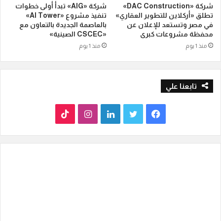
شركة «DAC Construction»
شركة «AIG» تبدأ أولى خطوات
تطلق «أركلاين للتطوير العقاري»
تنفيذ مشروع «AI Tower»
في مصر وتستعد للإعلان عن
بالعاصمة الجديدة بالتعاون مع
محفظة مشروعات كبرى
«CSCEC الصينية»
منذ 1 يوم
منذ 1 يوم
تابعنا علي
ف
ت
ل
ا
T
ي
و
ي
ن
i
س
ي
ن
س
k
ب
ت
ك
ت
T
و
ر
د
ق
o
ك
إ
ر
k