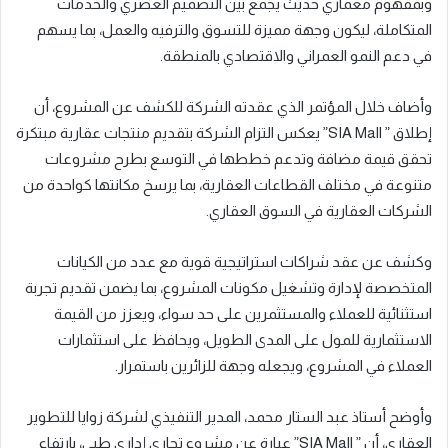
وبمفهوم معماري حديث يجمع بين التصميم العصري والخدمات
المتكاملة، ليكون وجهة مميزة للتسوق والترفيه والعمل، بما يسهم
في دعم النمو العمراني والاقتصادي بالمنطقة.
وأضاف خلال المؤتمر الذي عقدته الشركة للكشف عن المشروع، أن
إطلاق ” SIA Mall” يعكس التزام الشركة بتقديم منتجات عقارية مبتكرة
تحقق قيمة مضافة وتدعم خططها في التوسع بطرح مشروعات
متنوعة في مختلف القطاعات العقارية، بما يرسخ مكانتها كواحدة من
الشركات العقارية في السوق العقاري.
وكشف عن عقد شراكات استراتيجية قوية مع عدد من الكيانات
المتخصصة لإدارة وتشغيل مكونات المشروع، بما يضمن تقديم تجربة
استثنائية للعملاء والمستثمرين على حد سواء، ويعزز من القيمة
الاستثمارية للمول على المدى الطويل، ويحافظ على استثمارات
العملاء في المشروع، ويجعله وجهة للزائرين باستمرار.
وأوضح أستاذ عبد الستار محمد، المدير التنفيذي لشركة زوايا للتطوير
العقاري، أن ” SIA Mall” عبارة عن مشروع تجاري إداري طبي، بارتفاع