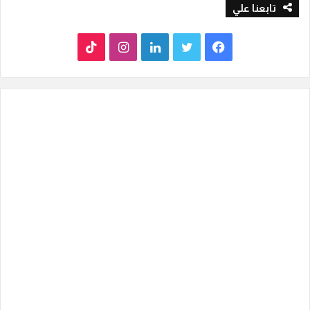
تابعنا علي
ف
ت
ل
ا
T
ي
و
ي
ن
i
س
ي
ن
س
k
ب
ت
ك
ت
T
و
ر
د
ق
o
ك
إ
ر
k
ن
ا
م