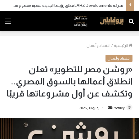
شركة LARZ Developments تطلق رؤيتها الجديدة لتقديم مفهوم متكامل للتطوير العقاري في مصر
بحث
الق
عن
الرئيسية
/
اقتصاد وأعمال
اقتصاد وأعمال
«روشن مصر للتطوير» تعلن
انطلاق أعمالها بالسوق المصري..
وتكشف عن أول مشروعاتها قريبًا
Profiley
أ
يونيو 30, 2026
ر
س
ل
ب