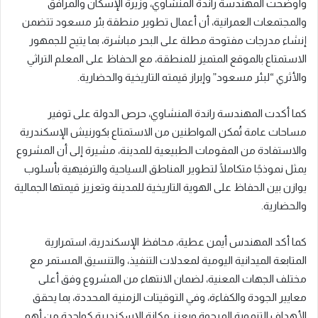
وأوضحت المهندسة راندة المنشاوي، وزيرة الإسكان والمرافق
والمجتمعات العمرانية، أن أعمال تطوير منطقة بئر مسعود تتضمن
إنشاء مدرجات مفتوحة مطلة على البحر مباشرة، بما يتيح للجمهور
الاستمتاع بالموقع المتميز للمنطقة، مع الحفاظ على المعلم التراثي
والأثري “لبئر مسعود” وإبراز قيمته التاريخية والحضارية.
كما أكدت المهندسة راندة المنشاوي، حرص الدولة على توفير
مساحات عامة تُمكن المواطنين من الاستمتاع بكورنيش الإسكندرية
والاستفادة من المقومات الطبيعية للمدينة، مشيرة إلى أن المشروع
يمثل نموذجًا متكاملًا لتطوير المناطق السياحية والترفيهية بأسلوب
يوازن بين الحفاظ على الهوية التاريخية للمدينة وتعزيز قيمتها الجمالية
والحضارية.
كما أكد المهندس أيمن عطية، محافظ الإسكندرية، استمرارية
المتابعة الميدانية اليومية لمعدلات التنفيذ، والتنسيق المستمر مع
مختلف الجهات المعنية، لضمان الانتهاء من المشروع وفق أعلى
معايير الجودة والكفاءة، وفي التوقيتات الزمنية المحددة، بما يحقق
الأهداف التنموية المرجوة ويعزز مكانة الإسكندرية كواحدة من أهم