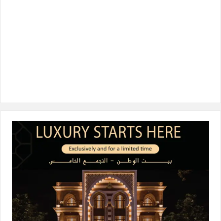
ن
ا
م