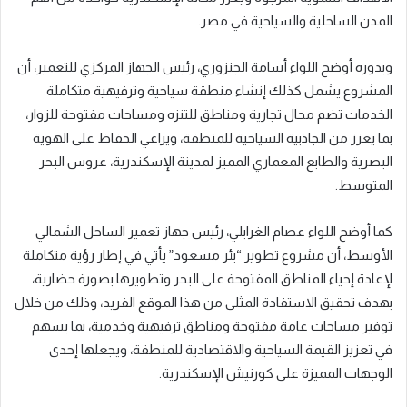
المدن الساحلية والسياحية في مصر.
وبدوره أوضح اللواء أسامة الجنزوري، رئيس الجهاز المركزي للتعمير، أن
المشروع يشمل كذلك إنشاء منطقة سياحية وترفيهية متكاملة
الخدمات تضم محال تجارية ومناطق للتنزه ومساحات مفتوحة للزوار،
بما يعزز من الجاذبية السياحية للمنطقة، ويراعي الحفاظ على الهوية
البصرية والطابع المعماري المميز لمدينة الإسكندرية، عروس البحر
المتوسط.
كما أوضح اللواء عصام الغرابلي، رئيس جهاز تعمير الساحل الشمالي
الأوسط، أن مشروع تطوير “بئر مسعود” يأتي في إطار رؤية متكاملة
لإعادة إحياء المناطق المفتوحة على البحر وتطويرها بصورة حضارية،
بهدف تحقيق الاستفادة المثلى من هذا الموقع الفريد، وذلك من خلال
توفير مساحات عامة مفتوحة ومناطق ترفيهية وخدمية، بما يسهم
في تعزيز القيمة السياحية والاقتصادية للمنطقة، ويجعلها إحدى
الوجهات المميزة على كورنيش الإسكندرية.