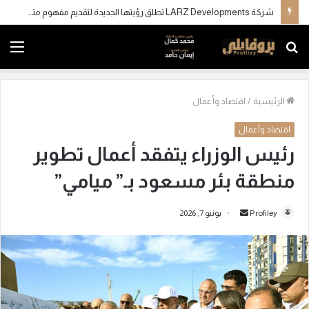
شركة LARZ Developments تطلق رؤيتها الجديدة لتقديم مفهوم متكامل للتطوير العقاري في مصر
بحث
الق
عن
الرئيسية
/
اقتصاد وأعمال
اقتصاد وأعمال
رئيس الوزراء يتفقد أعمال تطوير
منطقة بئر مسعود بـ” ميامي”
Profiley
أ
يونيو 7, 2026
ر
س
ل
ب
ر