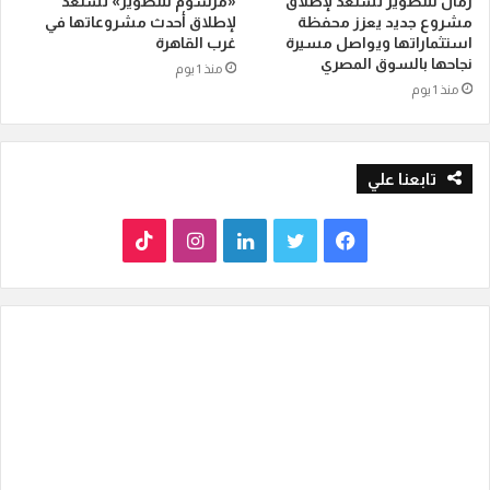
رمال للتطوير تستعد لإطلاق
«مرسوم للتطوير» تستعد
مشروع جديد يعزز محفظة
لإطلاق أحدث مشروعاتها في
استثماراتها ويواصل مسيرة
غرب القاهرة
نجاحها بالسوق المصري
منذ 1 يوم
منذ 1 يوم
تابعنا علي
ف
ت
ل
ا
T
ي
و
ي
ن
i
س
ي
ن
س
k
ب
ت
ك
ت
T
و
ر
د
ق
o
ك
إ
ر
k