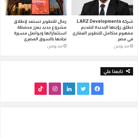
شركة LARZ Developments
رمال للتطوير تستعد لإطلاق
تطلق رؤيتها الجديدة لتقديم
مشروع جديد يعزز محفظة
مفهوم متكامل للتطوير العقاري
استثماراتها ويواصل مسيرة
في مصر
نجاحها بالسوق المصري
منذ يومين
منذ يومين
تابعنا علي
ف
ت
ل
ا
T
ي
و
ي
ن
i
س
ي
ن
س
k
ب
ت
ك
ت
T