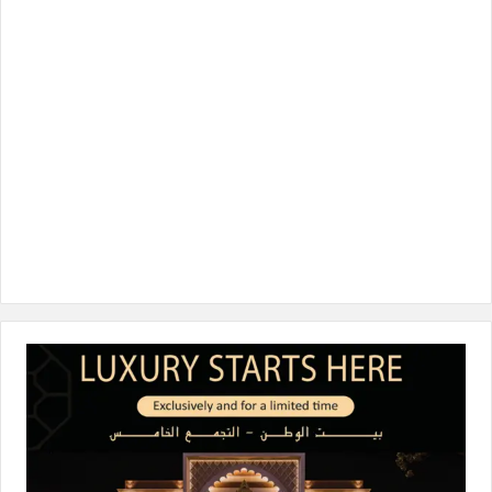
و
ر
د
ق
o
ك
إ
ر
k
ن
ا
م