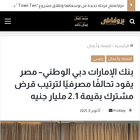
مزايا تفتتح مرحلة جديدة من توسعاتها بإطلاق مشروع “Town Ten ” بعرابي الجديدة بمدينة العبور
بحث
الق
عن
الرئيسية
/
اقتصاد وأعمال
اقتصاد وأعمال
رئيسي
بنك الإمارات دبي الوطني– مصر
يقود تحالفًا مصرفيًا لترتيب قرض
مشترك بقيمة 2.1 مليار جنيه
Profiley
أ
أكتوبر 8, 2025
ر
س
ل