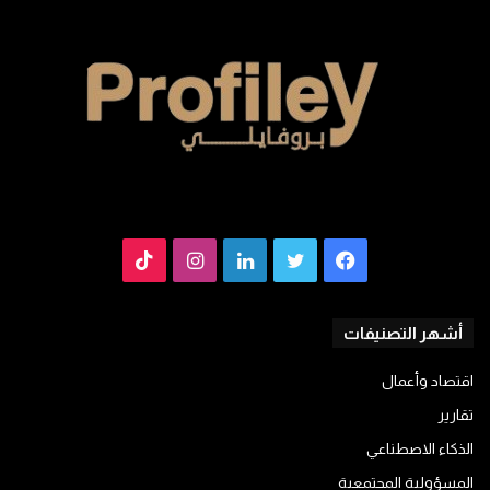
فيسبوك
تويتر
لينكدإن
انستقرام
TikTok
أشهر التصنيفات
اقتصاد وأعمال
تقارير
الذكاء الاصطناعي
المسؤولية المجتمعية