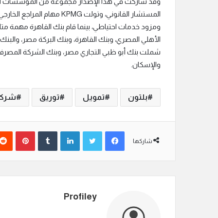
وقد شاركت في هذا الإصدار مجموعة من المؤسسات الما
المستشار القانوني، وتولت MG
ومزود خدمات احتياطي، بينما قام بنك القاهرة مهمة مت
الأهلي المصري، وبنك القاهرة، وبنك البركة مصر، والبنك
والإسكان.
بلتون
تمويل
توريق
شرك
فيسبوك
تويتر
لينكدإن
بينتير
شاركها
Profiley