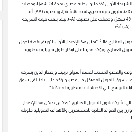
وقد تم هيكلة الإصدار على أربع شرائح، حيث بلغت قيمة الشريحة الأولى 551 مليون جنيه مصري، بمدة 24 شهرًا، وحصلت
على تصنيف ائتماني (+AA)، في حين بلغت الشريحة الثانية 328 مليون جنيه مصري، لمدة 36 شهرًا، وبتصنيف (AA). أما
الشريحة الثالثة فقد بلغت 238 مليون جنيه مصري، لمدة 48 شهرًا، وحصلت على تصنيف (A-)، بينما بلغت قيمة الشريحة
يل العقاري قائلًا: “يمثل هذا الإصدار الأول للتوريق نقطة تحول
ويل العقاري، ويؤكد قدرتنا على ابتكار حلول تمويلية متطورة
عة والعضو المنتدب لقسم أسواق ترتيب وإصدار الدين بشركة
ضمن سوق التمويل المهيكل في مصر، ويؤكد على ريادتنا في سوق
بلة للتوسع تلبي الاحتياجات المتطورة لعملائنا.”
مالي لشركة بلتون للتمويل العقاري: “يعكس هيكل هذا الإصدار
ازن بين العوائد الجاذبة للمستثمرين والأهداف التمويلية طويلة
”