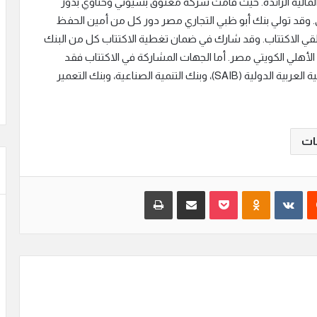
لية الرائدة. حيث قامت شركة معتوق بسيوني وحناوي بدور
KP مهام المراجع الخارجي. وقد تولي بنك أبو ظبي التجاري مصر دور كل من أمين الحفظ
لقي الاكتتاب. وقد شارك في ضمان تغطية الاكتتاب كل من البنك
 الأهلي الكويتي مصر. أما الجهات المشاركة في الاكتتاب فقد
شملت بنك أبو ظبي التجاري مصر، وبنك الشركة المصرفية العربية الدولية (SAIB)، وبنك التنمية الصناعية، وبنك التعمير
ات
يست
بوكيت
Odnoklassniki
مشاركة عبر البريد
طباعة