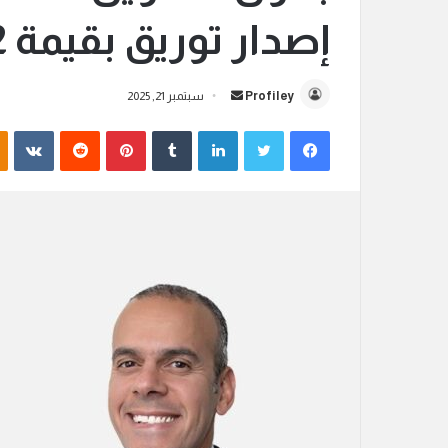
إصدار توريق بقيمة 1.32 مليار جنيه مصري
أرسل
Profiley
سبتمبر 21, 2025
بريدا
فيسبوك
تويتر
لينكدإن
بينتيريست
إلكترونيا