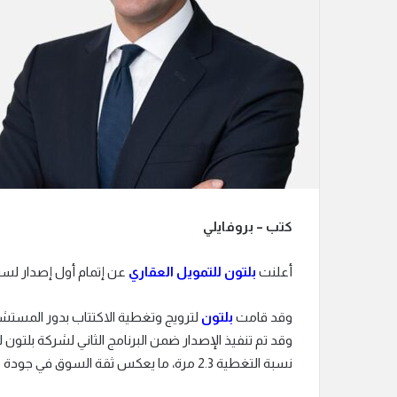
كتب – بروفايلي
أعلنت
بلتون للتمويل العقاري
عن إتمام أول إصدار لسندات التور
وقد قامت
بلتون
لترويج وتغطية الاكتتاب بدور المستشار 
وقد تم تنفيذ الإصدار ضمن البرنامج الثاني لشركة بلتون ل
نسبة التغطية 2.3 مرة، ما يعكس ثقة السوق في جودة محفظة بلتون للتمويل العقاري وصلابة مركزها المالي.