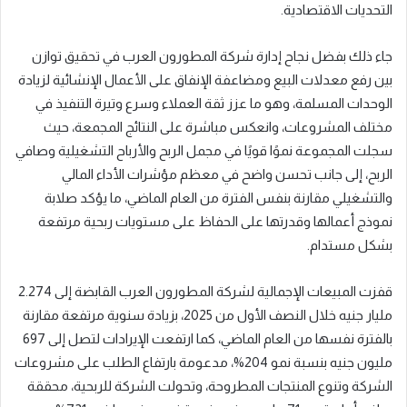
التحديات الاقتصادية.
جاء ذلك بفضل نجاح إدارة شركة المطورون العرب في تحقيق توازن
بين رفع معدلات البيع ومضاعفة الإنفاق على الأعمال الإنشائية لزيادة
الوحدات المسلمة، وهو ما عزز ثقة العملاء وسرع وتيرة التنفيذ في
مختلف المشروعات، وانعكس مباشرة على النتائج المجمعة، حيث
سجلت المجموعة نموًا قويًا في مجمل الربح والأرباح التشغيلية وصافي
الربح، إلى جانب تحسن واضح في معظم مؤشرات الأداء المالي
والتشغيلي مقارنة بنفس الفترة من العام الماضي، ما يؤكد صلابة
نموذج أعمالها وقدرتها على الحفاظ على مستويات ربحية مرتفعة
بشكل مستدام.
قفزت المبيعات الإجمالية لشركة المطورون العرب القابضة إلى 2.274
مليار جنيه خلال النصف الأول من 2025، بزيادة سنوية مرتفعة مقارنة
بالفترة نفسها من العام الماضي، كما ارتفعت الإيرادات لتصل إلى 697
مليون جنيه بنسبة نمو 204%، مدعومة بارتفاع الطلب على مشروعات
الشركة وتنوع المنتجات المطروحة، وتحولت الشركة للربحية، محققة