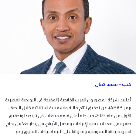
ب
ر
ي
د
ا
إ
ل
ك
ت
ر
و
ن
كتب – محمد كمال
ي
ا
أعلنت شركة المطورون العرب القابضة (المقيدة في البورصة المصرية
برمز ARAB)، عن تحقيق نتائج مالية وتشغيلية استثنائية خلال النصف
الأول من عام 2025، مسجلة أعلى قيمة مبيعات في تاريخها وتحقيق
طفرة في معدلات نمو الإيرادات ومجمل الأرباح، في إنجاز يعكس نجاح
استراتيجياتها التسويقية وقدرتها على تلبية احتياجات السوق رغم