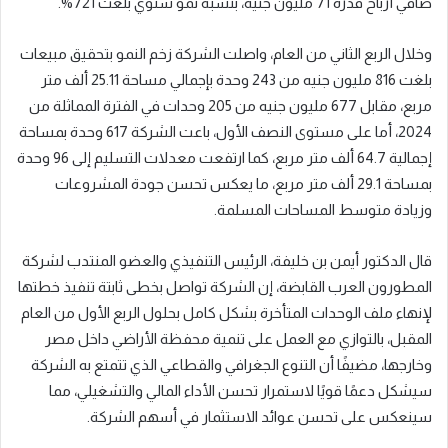
صافي أرباح قدره 71 مليون جنيه، بنسبة نمو سنوي بلغت 721%.
وخلال الربع الثاني من العام، واصلت الشركة زخم النمو بتحقيق مبيعات
بلغت 816 مليون جنيه من 243 وحدة بإجمالي مساحة 25.11 ألف متر
مربع، مقابل 677 مليون جنيه من 205 وحدات في الفترة المماثلة من
2024، أما على مستوى النصف الأول، باعت الشركة 617 وحدة بمساحة
إجمالية 64.7 ألف متر مربع، كما ارتفعت معدلات التسليم إلى 96 وحدة
بمساحة 29.1 ألف متر مربع، ما يعكس تحسن جودة المشروعات
وزيادة متوسط المساحات المسلمة.
قال الدكتور أيمن بن خليفة، الرئيس التنفيذي والعضو المنتدب لشركة
المطورون العرب القابضة، إن الشركة تواصل بخطى ثابتة تنفيذ خطتها
لإنهاء ملف الوحدات المتأخرة بشكل كامل بحلول الربع الأول من العام
المقبل، بالتوازي مع العمل على تنمية محفظة الأراضي داخل مصر
وخارجها، مضيفًا أن التنوع الجغرافي والقطاعي الذي تتمتع به الشركة
سيشكل دعمًا قويًا لاستمرار تحسن الأداء المالي والتشغيلي، مما
سينعكس على تحسن عوائد الاستثمار في أسهم الشركة.