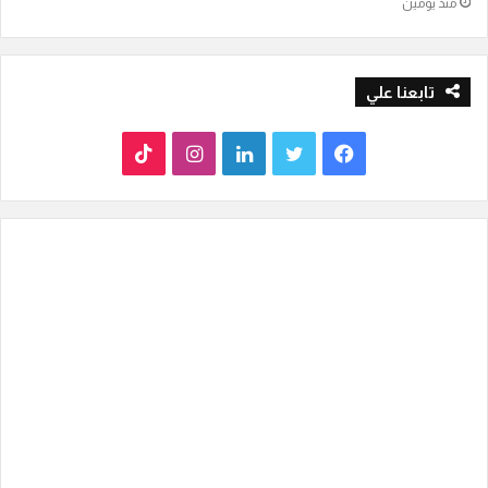
منذ يومين
تابعنا علي
ف
ت
ل
ا
T
ي
و
ي
ن
i
س
ي
ن
س
k
ب
ت
ك
ت
T
و
ر
د
ق
o
ك
إ
ر
k
ن
ا
م