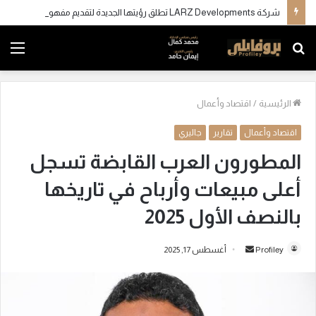
شركة LARZ Developments تطلق رؤيتها الجديدة لتقديم مفهوم متكامل للتطوير العقاري في مصر
بحث
الق
عن
الرئيسية
/
اقتصاد وأعمال
اقتصاد وأعمال
تقارير
جاليري
المطورون العرب القابضة تسجل
أعلى مبيعات وأرباح في تاريخها
بالنصف الأول 2025
Profiley
أ
أغسطس 17, 2025
ر
س
ل