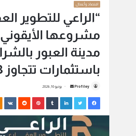
اقتصاد وأعمال
“الراعي للتطوير ال
مدينة العبور بالشرا
باستثمارات تتجاوز 3 مليار جنيه
Profiley
أ
يونيو 10, 2026
ر
فيسبوك
تويتر
لينكدإن
‏Tumblr
بينتيريست
‏Reddit
‏VKontakte
س
ل
ب
ر
ي