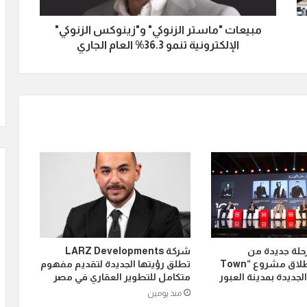
مبيعات "ماستر الزنوكي" و"زينوكس الزنوكي"
الإلكترونية تنمو 36.3% العام الجاري
رحلة جديدة من
شركة LARZ Developments
توسعاتها بإطلاق مشروع “Town
تطلق رؤيتها الجديدة لتقديم مفهوم
متكامل للتطوير العقاري في مصر
منذ يومين