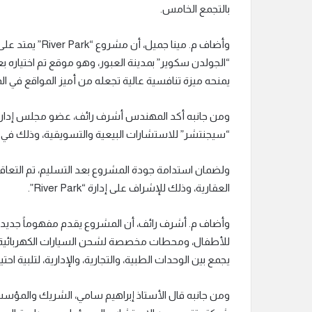
بالتجمع الخامس.
“الجولدن سكوير” بمدينة العبور، وهو موقع تم اختياره ب
يمنحه ميزة تنافسية عالية تجعله من أميز المواقع في الم
ومن جانبه أكد المهندس أشرف رائف، عضو مجلس إدارة 
“سيجنتشر” للاستشارات البيعية والتسويقية، وذلك في إ
العقارية، وذلك للإشراف على إدارة “River Park”.
وأضاف م. أشرف رائف، أن المشروع يقدم مفهوماً جديداً
للأطفال، ومحطات مخصصة لشحن السيارات الكهربائية، وخد
يجمع بين الوحدات الطبية، والتجارية، والإدارية، لتلبية اح
ومن جانبه قال الأستاذ إبراهيم سامي، الشريك والمؤس