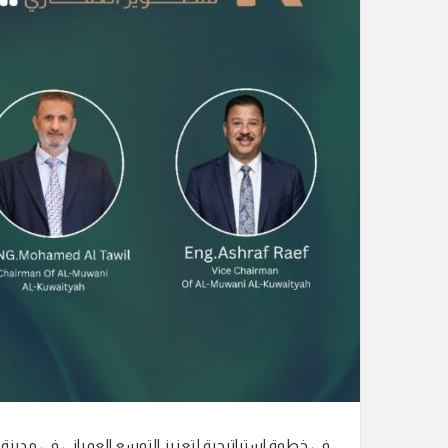
د
ا
إ
ل
ك
ت
ر
و
ن
ي
ا
في خطوة استراتيجية لتعزيز التوسع العمراني في مدينة 