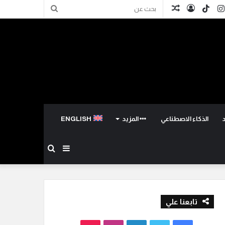
كدإن
انستقرام
TikTok
تسجيل
مقال
بحث
الدخول
عشوائي
عن
الذكاء الاصطناعي
المزيد
ENGLISH
إضافة
بحث
عمود
عن
تابعنا علي
جانبي