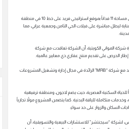
وأضاف م. مينا جميل، أن مشروع “River Park” يمتد على مساحة 11 فداناً بموقع استراتيجي فريد على خط 10 في منطقة
عناية ليطل مباشرة على فيلات الحي الثامن وجمعية عرابي، مما
دينة.
شركة المواني الكويتية، أن الشركة تعاقدت مع شركة
طار الحرص على تقديم منتج عقاري ذي معايير عالمية.
ولضمان استدامة جودة المشروع بعد التسليم، تم التعاقد مع شركة “MRB” الرائدة في مجال إدارة وتشغيل المشروعات
 للحياة السكنية العصرية، حيث يضم لاجون، ومنطقة ترفيهية
مات متكاملة للياقة البدنية. كما يتضمن المشروع مولاً تجارياً
تياجات السكان والزوار على حد سواء.
س، لشركة “سيجنتشر” للاستشارات البيعية والتسويقية، أن