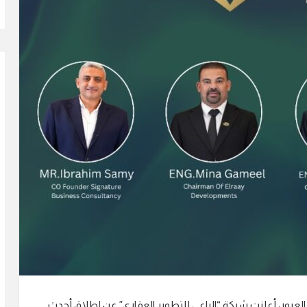
العبور، أعلنت شركة “الراعي للتطوير العقاري” عن إطلاق أحدث