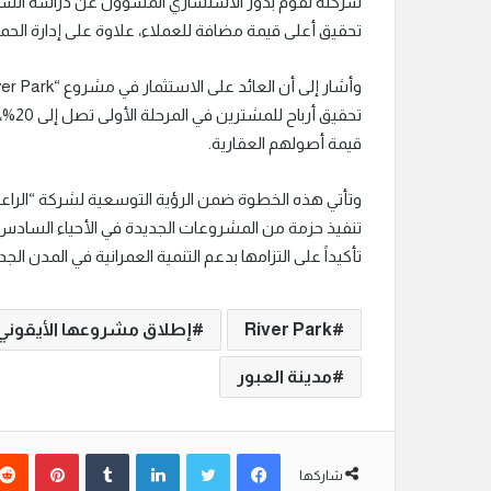
شركته تقوم بدور الاستشاري المسؤول عن دراسة السو
تحقيق أعلى قيمة مضافة للعملاء، علاوة على إدارة الحم
تحقي
قيمة أصولهم العقارية.
وتأتي هذه الخطوة ضمن الرؤية التوسعية لشركة “ال
تنفيذ حزمة من المشروعات الجديدة في الأحياء السادس و
تأكيداً على التزامها بدعم التنمية العمرانية في المدن الجد
River Park
إطلاق مشروعها الأيقوني
مدينة العبور
فيسبوك
تويتر
لينكدإن
‏Tumblr
بينتيريست
شاركها