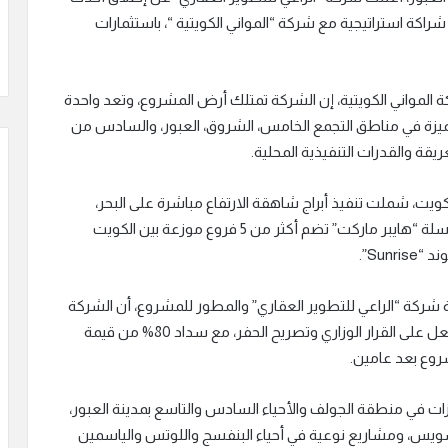
المتكاملة “River Park”، وذلك عبر شراكة استراتيجية مع شركة “المواني الكويتية “، باستثمارات
مواني الكويتية، إن الشركة تمتلك أرض المشروع، وتعد واحدة
ميزة في مناطق التجمع الخامس، الشروق، العبور، والسادس من
عريقة والقدرات التنفيذية المحلية.
يت، شملت تنفيذ أبراج شاهقة الارتفاع مباشرة على البحر،
بالإضافة إلى نجاحها في إدارة قطاع التجزئة من خلال سلسلة “هايبر ماركت” تضم أكثر من 5 فروع موزعة بين الكويت
Sun”.
شركة “الراعي للتطوير العقاري” والمطور للمشروع، أن الشركة
تسير بخطوات ثابتة نحو الإنجاز، حيث حصل المشروع بالفعل على القرار الوزاري وتصريح الحفر، مع سداد 80% من قيمة
روع بعد عامين.
زات في منطقة الجولف والأحياء السادس والتاسع بمدينة العبور،
 في منطقة جسر السويس، ومشاريع نوعية في أحياء البنفسج واللوتس والياسمين