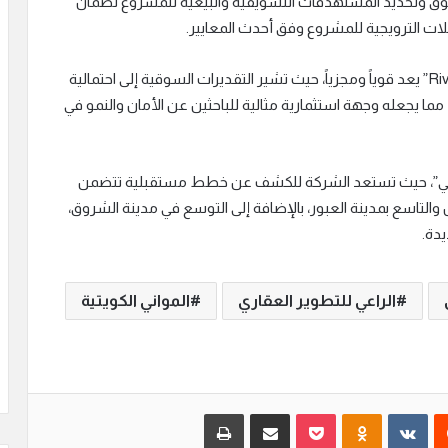
ق وتحديد المستهدفات التسويقية والبيعية للمشروع لضمان
لات الترويجية للمشروع وفق أحدث المعايير.
وأشار إلى أن العائد على الاستثمار في مشروع “River Park” يعد قوياً ومجزياً، حيث تشير التقديرات السوقية إلى احتمالية
ق أرباح للمشترين في المرحلة الأولى تصل إلى 20%، مما يجعله وجهة استثمارية مثالية للباحثين عن الأمان والنمو في
راعي”، حيث تستعد الشركة للكشف عن خطط مستقبلية تتضمن
التاسع بمدينة العبور، بالإضافة إلى التوسع في مدينة الشروق،
يدة.
الراعي للتطوير العقاري
المواني الكويتية
‏Reddit
‏VKontakte
Odnoklassniki
بوكيت
مشاركة عبر البريد
طباعة