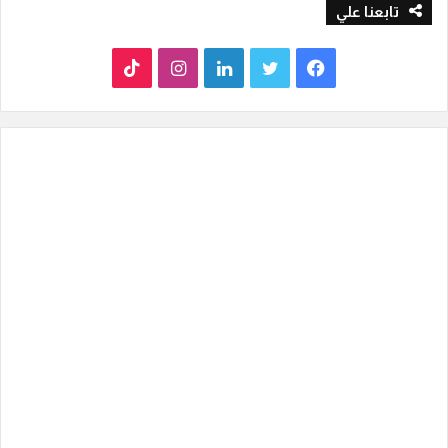
تابعنا علي
ف
ت
ل
ا
T
ي
و
ي
ن
i
س
ي
ن
س
k
ب
ت
ك
ت
T
و
ر
د
ق
o
ك
إ
ر
k
ن
ا
م