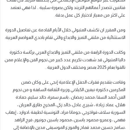
فناننين تتصدر أعمالهم التريند ولكن بصورة سلبية .. لذا فهي تعتمد
علي اكثر من معيار لاختيار كل عمل بدقة.
ومن المقرر ان تكشف المتبولي خلال الأيام القادمة عن تفاصيل الدورة
الاستثنائية من ملتقي التميز والابداع والتي تقام باحدي العواصم العربية.
وكانت الدورة الرابعة من ملتقي التميز والابداع العربي برئاسة دكتورة
داليا المتبولي قد شهدت تكريم عدد كبير من نجوم الفن والإعلام ممن
تالقوا بعام 2025 بمصر ومختلف الدول العربية .
وقامت بتقديم فقرات الحفل الإعلامية إنجي على وكان ضمن
المكرمين دكتورة نيفين الكيلاني وزيرة الثقافة السابقة و من نجوم
الفن أحمد السقا ،محمد رمضان ، باسم سمرة، خالد سليم، حمادة
هلال، عماد زيادة ، شيري عادل ،خالد زكي ،المخرج طارق العريان ،
السورية سلاف فواخرجي ،جومانا مراد، التونسية لطيفة ،ادوارد ، إيهاب
فهمي ، وعمرو محمود ياسين ،محمود ياسين جونيور، فرح الزاهد
،سامح حسين محمد قماح والموزع الموسيقي مدين بالإضافة إلى