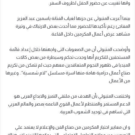
وانها تغيبت عن حضور الحفل لظروف السفر.
بينما أعربت المتبولي عن حزنها لغياب الفنانة ياسمين عبد العزيز
المفاجئ رغم تأكيدها للحضور مما أحدث بعض الارتباك في وتيرة
مشاهد عرض أعمال المكرمين داخل القاعة.
وأوضحت المتبولي أن من الصعوبات التى واجهتها خلال إعداد قائمة
المستحقين للتكريم أنها وجدت تحكم وسيطرة من بعض كالات
الميديا فى ظهور النجوم المتعاقدين معهم حيث لم تتمكن من تكريم
صناع أعمال درامية هامة منها اسرة مسلسل “لام شمسية”.. وغيرها
من الأعمال.
واختتمت المتبولي بأن الهدف من ملتقي التميز والابداع العربى هو
الدعم المستمر والمنتظم لأعمال القوي الناعمه بمصر والعالم العربي
التي تساهم فى توحيد الشعوب العربية.
و ان معايير اختيار المكرمين من صناع الفن والإعلام لا يعتمد علي
التصويت عبر مواقع التواصل الإجتماعي التي يحكمها التريند لان هناك