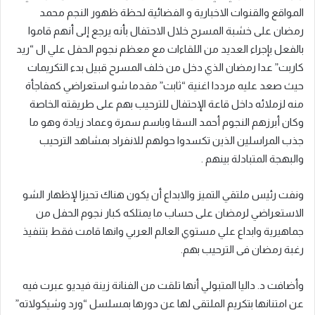
المواقع والقنوات الاخبارية و الفضائية لحظة ظهور النجم محمد
رمضان على خشبة المسرح خلال الاحتفال بأنه يرجع إلى أنهم قاموا
بالفعل بإجراء العديد من اللقاءات مع معظم نجوم الحفل علي ال “ريد
كاربت” عدا رمضان الذي دخل من خلف المسرح قبيل بدء التكريمات
حيث صعد عليه مرددا اغنية “ثابت” مقدما شو استعراضي كمفاجأة
منه لزملائه داخل قاعة الإحتفال للترحيب بهم على طريقته الخاصة
وكان أبرزهم النجوم أحمد السقا وباسم سمرة وعماد زيادة وهو ما
جذب المراسلين الذين تكسدوا حولهم للانفراد بمشاهد الترحيب
والبهجة المتبادلة بينهم .
ونفت رئيس ملتقي التميز والابداع أن يكون هناك تحيزا لإظهار الشو
الاستعراضي لرمضان على حساب ما يمتلكه كبار نجوم الحفل من
جماهيرية وابداع علي مستوي العالم العربي وانها قامت فقط بتنفيذ
رغبة رمضان فى الترحيب بهم.
وأضافت د. داليا المتبولي أنها تلقت من الفنانة زينة فيديو عبرت فيه
عن امتنانها بتكريم الملتقى لها عن دورها بمسلسل “ورد وشيكولاته”