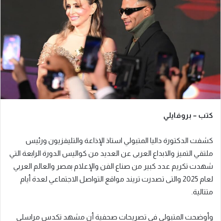
ر
ي
د
ا
إ
ل
ك
ت
ر
كتب – بروفايلي
و
ن
كشفت الدكتورة داليا المتبولي استاذ الإذاعة والتليفزيون ورئيس
ي
ا
ملتقي التميز والابداع العربى عن العديد من كواليس الدورة الرابعة التي
شهدت تكريم عدد كبير من صناع الفن والإعلام بمصر والعالم العربي
لعام 2025 والتى تصدرت تريند مواقع التواصل الاجتماعي لعدة أيام
متتالية.
وأوضحت المتبولي في تصريحات صحفية أن مشهد تكدس مراسلي