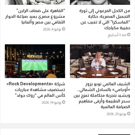
من الكحل الفرعوني إلى ثورة
“القاهرة على ضفاف الراين”
التجميل العصرية: حكاية
مشروع مصري يعيد صياغة الحوار
“الماسكرا” التي لا تغيب عن
الثقافي بين مصر وألمانيا
حقيبة مكياجك
يوليو 4, 2026
منذ 3 أسابيع
الشيف العالمي نوبو يزور
شركة «Rock Developments»
«أوجامي» بالساحل الشمالي..
تستضيف مشاهدة مباريات
ويشيد بتجربة متكاملة تمزج بين
كأس العالم في “روك جولد”
سحر الطبيعة وأرقى مفاهيم
يونيو 14, 2026
الضيافة العالمية
يونيو 23, 2026