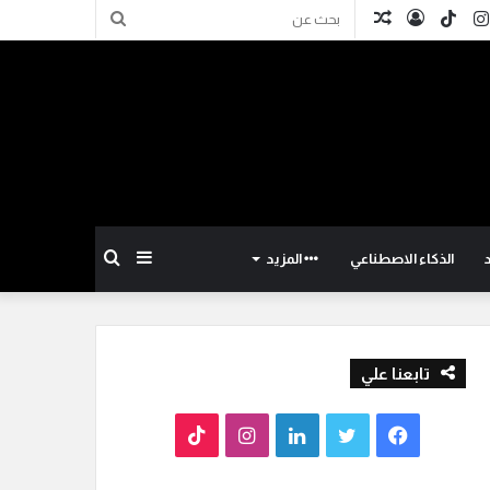
كدإن
انستقرام
TikTok
تسجيل
مقال
بحث
الدخول
عشوائي
عن
إضافة
بحث
الذكاء الاصطناعي
المزيد
عمود
عن
تابعنا علي
جانبي
ف
ت
ل
ا
T
ي
و
ي
ن
i