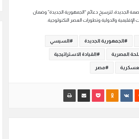
صمة الجديدة، لترسيخ دعائم “الجمهورية الجديدة” وضمان
الإقليمية والدولية وتطورات العصر التكنولوجية.
الجمهورية الجديدة
السيسي
لحة المصرية
القيادة الاستراتيجية
لعسكرية
مصر
‏Reddit
‏VKontakte
Odnoklassniki
بوكيت
مشاركة عبر البريد
طباعة