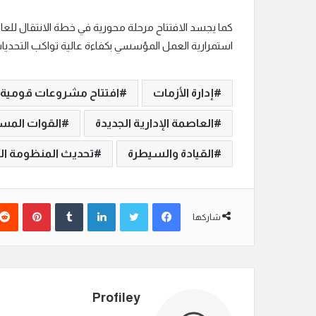
كما يجسد الافتتاح مرحلة محورية في خطة الانتقال للعا
استمرارية العمل المؤسسي بكفاءة عالية تواكب التحديات 
إدارة الأزمات
افتتاح مشروعات قومية
العاصمة الإدارية الجديدة
القوات المس
القيادة والسيطرة
تحديث المنظومة ا
فيسبوك
تويتر
لينكدإن
‏Tumblr
بينتيريست
شاركها
Profiley