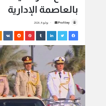
بالعاصمة الإدارية
Profiley
أ
يوليو 4, 2026
ر
فيسبوك
تويتر
لينكدإن
‏Tumblr
بينتيريست
‏Reddit
‏VKontakte
س
ل
ب
ر
ي
د
ا
إ
ل
ك
ت
ر
و