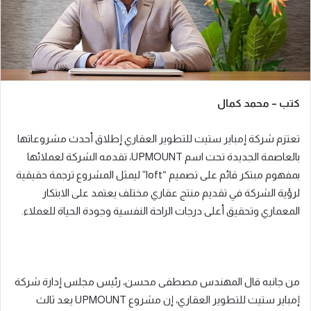
ي
د
ا
إ
ل
ك
كتب – محمد كمال
ت
ر
و
تعتزم شركة إمباير ستيت للتطوير العقاري إطلاق أحدث مشروعاتها
ن
بالعاصمة الجديدة تحت اسم UPMOUNT، تقدمه الشركة لعملائها
ي
بمفهوم مبتكر قائم على تصميم “loft” ليمثل المشروع ترجمة حقيقية
ا
لرؤية الشركة في تقديم منتج عقاري مختلف يعتمد على الابتكار
المعماري وتحقيق أعلى درجات الراحة النفسية وجودة الحياة للعملاء.
من جانبه قال المهندس مصطفى محسن، رئيس مجلس إدارة شركة
إمباير ستيت للتطوير العقاري، إن مشروع UPMOUNT يعد ثالث