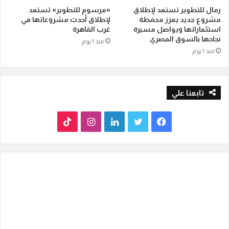
رمال للتطوير تستعد لإطلاق
«مرسوم للتطوير» تستعد
مشروع جديد يعزز محفظة
لإطلاق أحدث مشروعاتها في
استثماراتها ويواصل مسيرة
غرب القاهرة
نجاحها بالسوق المصري
منذ 1 يوم
منذ 1 يوم
تابعنا علي
ف
ت
ل
ا
T
ي
و
ي
ن
i
س
ي
ن
س
k
ب
ت
ك
ت
T
و
ر
د
ق
o
ك
إ
ر
k