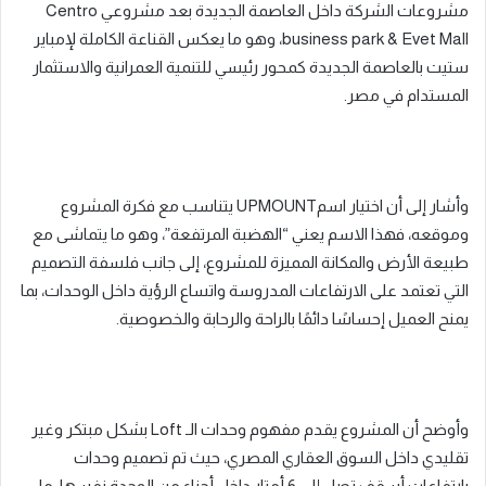
مشروعات الشركة داخل العاصمة الجديدة بعد مشروعي Centro
business park & Evet Mall، وهو ما يعكس القناعة الكاملة لإمباير
ستيت بالعاصمة الجديدة كمحور رئيسي للتنمية العمرانية والاستثمار
المستدام في مصر.
وأشار إلى أن اختيار اسمUPMOUNT يتناسب مع فكرة المشروع
وموقعه، فهذا الاسم يعني “الهضبة المرتفعة”، وهو ما يتماشى مع
طبيعة الأرض والمكانة المميزة للمشروع، إلى جانب فلسفة التصميم
التي تعتمد على الارتفاعات المدروسة واتساع الرؤية داخل الوحدات، بما
يمنح العميل إحساسًا دائمًا بالراحة والرحابة والخصوصية.
وأوضح أن المشروع يقدم مفهوم وحدات الـ Loft بشكل مبتكر وغير
تقليدي داخل السوق العقاري المصري، حيث تم تصميم وحدات
بارتفاعات أسقف تصل إلى 6 أمتار داخل أجزاء من الوحدة نفسها، ما