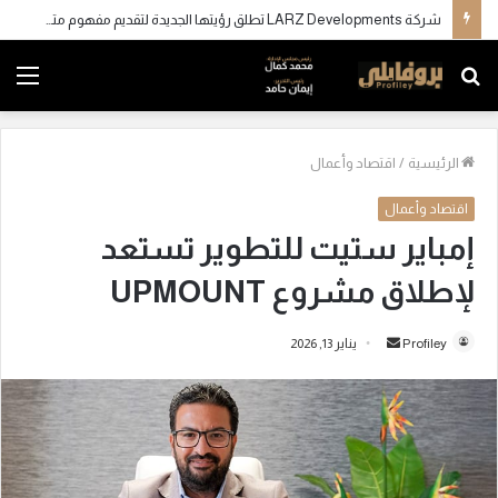
شركة LARZ Developments تطلق رؤيتها الجديدة لتقديم مفهوم متكامل للتطوير العقاري في مصر
بحث
الق
عن
الرئيسية
/
اقتصاد وأعمال
اقتصاد وأعمال
إمباير ستيت للتطوير تستعد
لإطلاق مشروع UPMOUNT
Profiley
أ
يناير 13, 2026
ر
س
ل
ب
ر