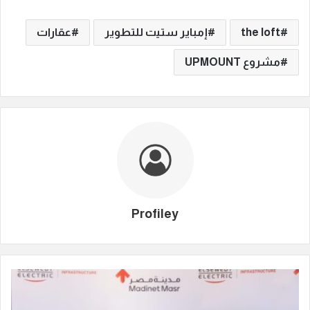
the loft
إمباير ستيت للتطوير
عقارات
مشروع UPMOUNT
Profiley