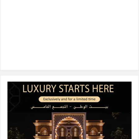
ن
ا
م