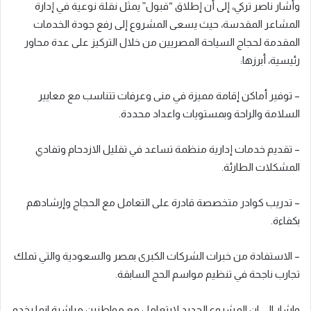
وأشار ناصر تركي، إلى أن إطلاق “قبول” يمثل نقلة نوعية في إدارة
المشاعر المقدسة، حيث يسعى المشروع إلى رفع جودة الخدمات
المقدمة لحجاج السياحة المصريين من خلال التركيز على عدة محاور
رئيسية، أبرزها:
– توفير أماكن إقامة مميزة في منى وعرفات تتناسب مع معايير
السلامة والراحة وبمستويات واعداد محددة.
– تقديم خدمات إدارية منظمة تساعد في تقليل الازدحام وتفادي
المشكلات الطارئة.
– تدريب كوادر متخصصة قادرة على التعامل مع الحجاج وإرشادهم
بكفاءة.
– الاستفادة من خبرات الشركات الكبرى بمصر والسعودية والتي تملك
تجارب ناجحة في تنظيم مواسم الحج السابقة.
واشار الي ان المشروع الجديد لايتعامل مع مواطنين مباشرة انما يخدم