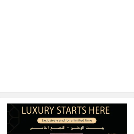
و
ر
د
ق
o
ك
إ
ر
k
ن
ا
م