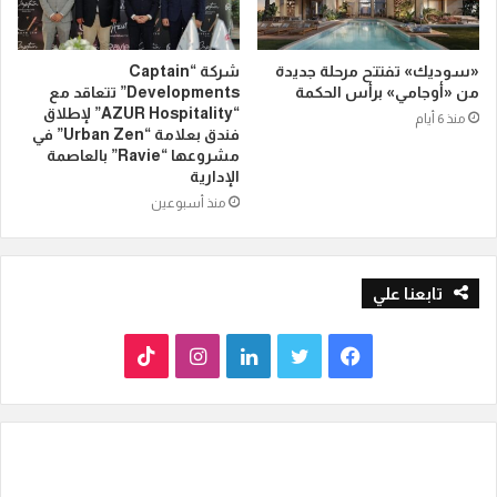
«سوديك» تفتتح مرحلة جديدة
شركة “Captain
من «أوجامي» برأس الحكمة
Developments” تتعاقد مع
“AZUR Hospitality” لإطلاق
منذ 6 أيام
فندق بعلامة “Urban Zen” في
مشروعها “Ravie” بالعاصمة
الإدارية
منذ أسبوعين
تابعنا علي
ف
ت
ل
ا
T
ي
و
ي
ن
i
س
ي
ن
س
k
ب
ت
ك
ت
T