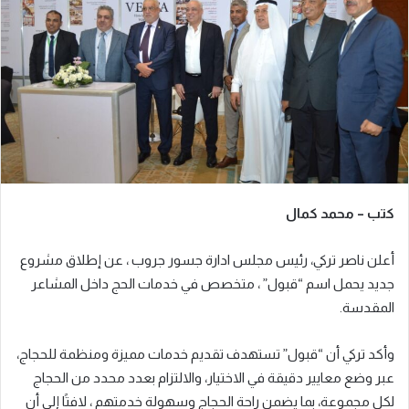
ر
ي
د
ا
إ
ل
ك
ت
ر
كتب – محمد كمال
و
ن
أعلن ناصر تركي، رئيس مجلس ادارة جسور جروب ، عن إطلاق مشروع
ي
ا
جديد يحمل اسم “قبول” ، متخصص في خدمات الحج داخل المشاعر
المقدسة.
وأكد تركي أن “قبول” تستهدف تقديم خدمات مميزة ومنظمة للحجاج،
عبر وضع معايير دقيقة في الاختيار، والالتزام بعدد محدد من الحجاج
لكل مجموعة، بما يضمن راحة الحجاج وسهولة خدمتهم ، لافتًا إلى أن