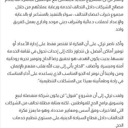
مصالح الشركات داخل التحالف لخدمة ورعاية عملائهم من خلال
مجموع خبرات اعضاء التحالف ، سواء بالتنفيذ بالمشاعر او بالدعاية
والإعداد لحملات دعائية واشراف ديني موحد واداري يعمل كفريق
واحد
وأكد ناصر تركي، على أن الفكرة لا تقتصر فقط على إدارة الأعداد أو
توفير أماكن أفضل، بل تتجاوز ذلك إلى إحداث تحول في ثقافة الخدمة
نفسها، بحيث يكون الهدف هو تحقيق رضا الحاج وتوفير تجربة روحانية
آمنة وميسرة. وأضاف: “الحاج يأتي إلى بيت الله بقلب مفعم بالإيمان،
ومن واجبنا أن نوفر له الجو المناسب الذي يساعده على أداء المناسك
في راحة وطمأنينة بعيدًا عن المشكلات التنظيمية”.
ولفت تركي، إلى أن مشروع “قبول” لن يكون شركة منفصلة لبيع
وتسويق برامج الحج للمواطنين ، لكنه بمثابة مظلة تحالف من الشركات
التي لها خبرات وفق أسس ومعايير محددة، وهو ما يعزز فكرة
التحالفات داخل قطاع السياحة الدينية،على مستوى تنظيم خدمات
الحج.