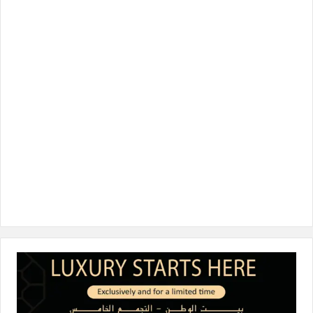
ب
ت
ك
ت
T
و
ر
د
ق
o
ك
إ
ر
k
ن
ا
م