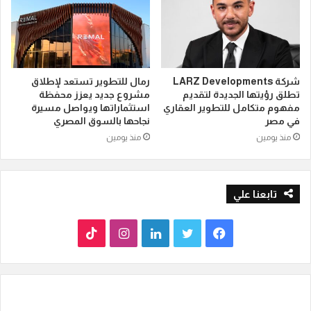
شركة LARZ Developments
رمال للتطوير تستعد لإطلاق
تطلق رؤيتها الجديدة لتقديم
مشروع جديد يعزز محفظة
مفهوم متكامل للتطوير العقاري
استثماراتها ويواصل مسيرة
في مصر
نجاحها بالسوق المصري
منذ يومين
منذ يومين
تابعنا علي
ف
ت
ل
ا
T
ي
و
ي
ن
i
س
ي
ن
س
k