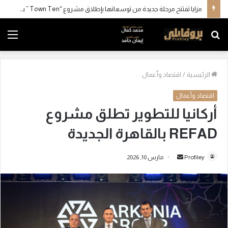
مزايا تفتتح مرحلة جديدة من توسعاتها بإطلاق مشروع “Town Ten ” بعرابي الجديدة بمدينة العبور
بحث
الق
عن
الرئيسية
/
اقتصاد وأعمال
اقتصاد وأعمال
أركانيا للتطوير تطلق مشروع
REFAD بالقاهرة الجديدة
Profiley
أ
مارس 10, 2026
ر
س
ل
ب
ر